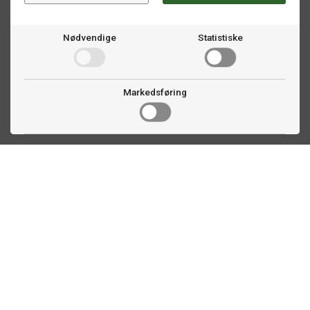
Nødvendige
Statistiske
Markedsføring
Kontakt oss
Faldalsveien 363
1900 Fetsund, NO
22 60 71 87
info@biljardexperten.no