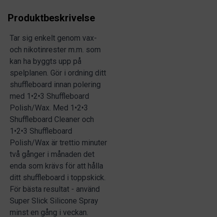
Produktbeskrivelse
Tar sig enkelt genom vax-
och nikotinrester m.m. som
kan ha byggts upp på
spelplanen. Gör i ordning ditt
shuffleboard innan polering
med 1•2•3 Shuffleboard
Polish/Wax. Med 1•2•3
Shuffleboard Cleaner och
1•2•3 Shuffleboard
Polish/Wax är trettio minuter
två gånger i månaden det
enda som krävs för att hålla
ditt shuffleboard i toppskick.
För bästa resultat - använd
Super Slick Silicone Spray
minst en gång i veckan.