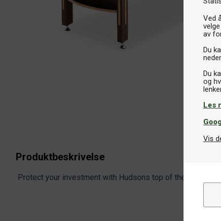
Stati
Ved å
velge
av fo
Du kan
neder
Du ka
og hv
Les 
Goog
Vis d
Produktbeskrivelse
Protect your investment with Hudsons top of the line naug