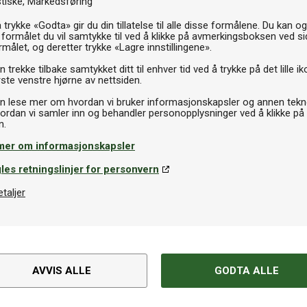
stiske
Markedsføring
 trykke «Godta» gir du din tillatelse til alle disse formålene. Du kan o
 formålet du vil samtykke til ved å klikke på avmerkingsboksen ved s
rmålet, og deretter trykke «Lagre innstillingene».
 trekke tilbake samtykket ditt til enhver tid ved å trykke på det lille ik
ste venstre hjørne av nettsiden.
n lese mer om hvordan vi bruker informasjonskapsler og annen tekno
ordan vi samler inn og behandler personopplysninger ved å klikke på
mer om informasjonskapsler
les retningslinjer for personvern
etaljer
Spesifikasjoner
hahyde table cover.
Varemerke
AVVIS ALLE
GODTA ALLE