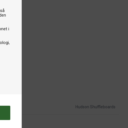
gså
iden
onet i
logi,
Hudson Shuffleboards