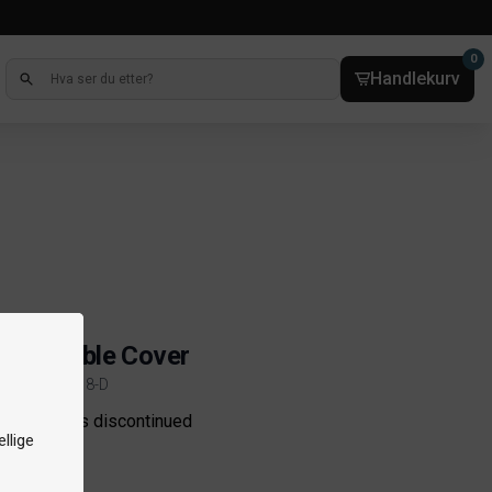
0
Handlekurv
sovertrekk
son Table Cover
kelnr. 3908-418-D
ct information
e product is discontinued
llige