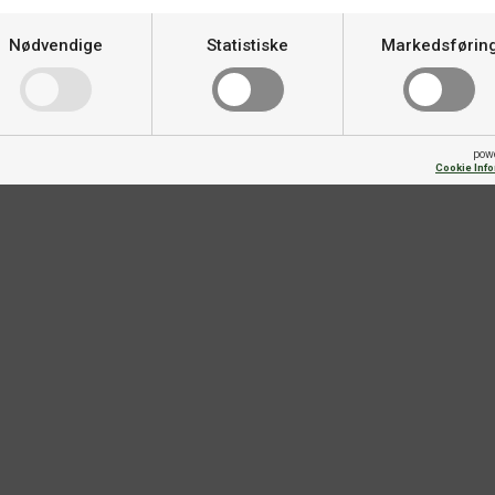
Nødvendige
Statistiske
Markedsførin
pow
Cookie Inf