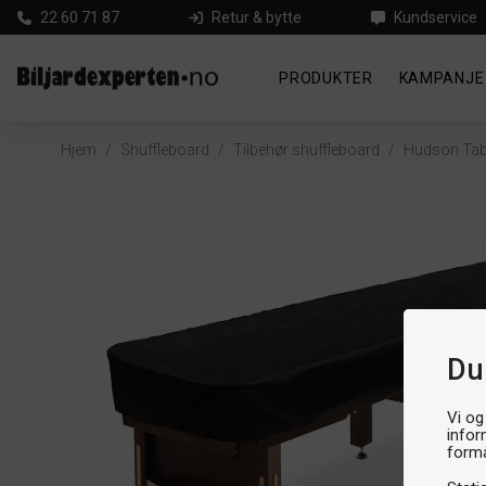
22 60 71 87
Retur & bytte
Kundservice
PRODUKTER
KAMPANJE
Hjem
/
Shuffleboard
/
Tilbehør shuffleboard
/
Hudson Tab
Du
Vi og
infor
formå