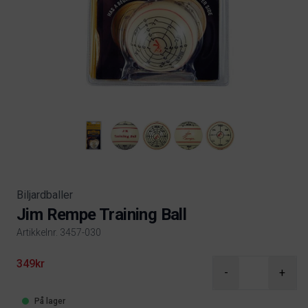
Biljardballer
Jim Rempe Training Ball
Artikkelnr. 3457-030
Product information
349kr
-
+
På lager