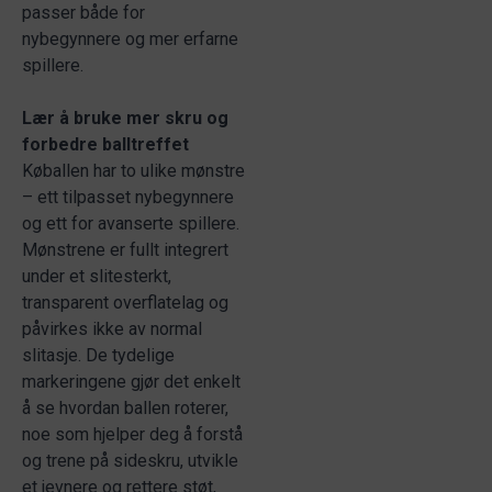
passer både for
nybegynnere og mer erfarne
spillere.
Lær å bruke mer skru og
forbedre balltreffet
Køballen har to ulike mønstre
– ett tilpasset nybegynnere
og ett for avanserte spillere.
Mønstrene er fullt integrert
under et slitesterkt,
transparent overflatelag og
påvirkes ikke av normal
slitasje. De tydelige
markeringene gjør det enkelt
å se hvordan ballen roterer,
noe som hjelper deg å forstå
og trene på sideskru, utvikle
et jevnere og rettere støt,