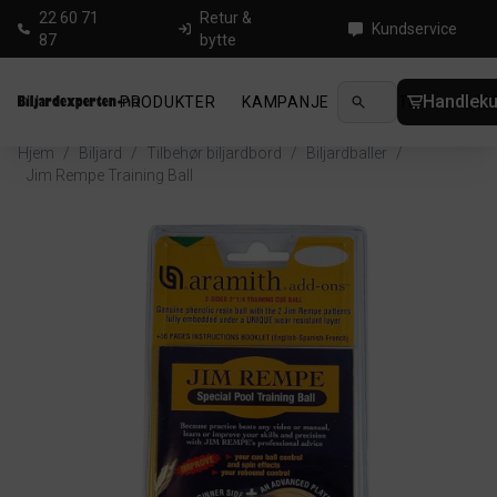
22 60 71
Retur &
Kundservice
87
bytte
Handleku
PRODUKTER
KAMPANJE
NYHETER
GUID
Hjem
/
Biljard
/
Tilbehør biljardbord
/
Biljardballer
/
Jim Rempe Training Ball