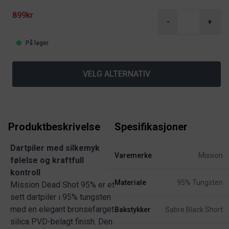
899kr
-
+
På lager
VELG ALTERNATIV
Produktbeskrivelse
Spesifikasjoner
Dartpiler med silkemyk
Varemerke
Mission
følelse og kraftfull
kontroll
Materiale
95% Tungsten
Mission Dead Shot 95% er et
sett dartpiler i 95% tungsten
med en elegant bronsefarget
Bakstykker
Sabre Black Short
silica PVD-belagt finish. Den