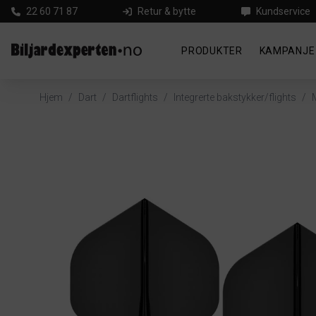
22 60 71 87
Retur & bytte
Kundservice
PRODUKTER
KAMPANJE
Hjem
/
Dart
/
Dartflights
/
Integrerte bakstykker/flights
/