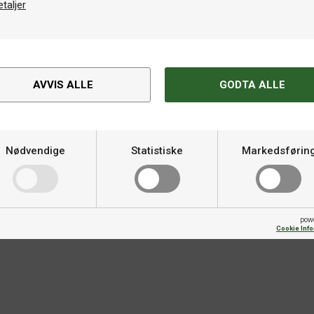
etaljer
AVVIS ALLE
GODTA ALLE
Spesifikasjoner
bakstykker/flights laget av
Varemerke
Nødvendige
Statistiske
Markedsførin
lightsene beholder en perfekt 90-
ekvent flybane ved hvert kast.
pow
Cookie Inf