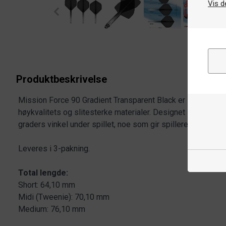
Vis d
Produktbeskrivelse
Mission Force 90 Gradient Transparent Black er integrerte 
høykvalitets og slitesterke materialer. Designet sikrer at f
graders vinkel under spillet, noe som gir spilleren en kons
Leveres i 3-pakning.
Total lengde:
Short: 64,10 mm
Midi (Tweenie): 70,10 mm
Medium: 76,10 mm