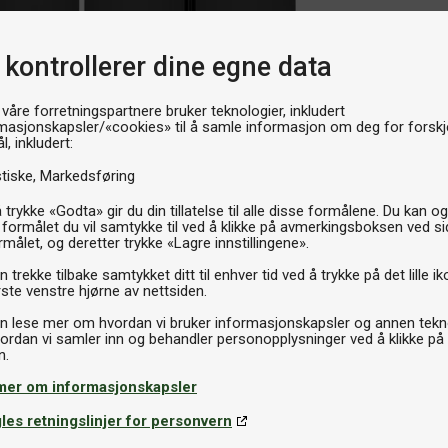
 kontrollerer dine egne data
 våre forretningspartnere bruker teknologier, inkludert
masjonskapsler/«cookies» til å samle informasjon om deg for forskje
l, inkludert:
stiske
Markedsføring
 trykke «Godta» gir du din tillatelse til alle disse formålene. Du kan o
 formålet du vil samtykke til ved å klikke på avmerkingsboksen ved s
rmålet, og deretter trykke «Lagre innstillingene».
 trekke tilbake samtykket ditt til enhver tid ved å trykke på det lille ik
ste venstre hjørne av nettsiden.
n lese mer om hvordan vi bruker informasjonskapsler og annen tekno
ordan vi samler inn og behandler personopplysninger ved å klikke på
mer om informasjonskapsler
les retningslinjer for personvern