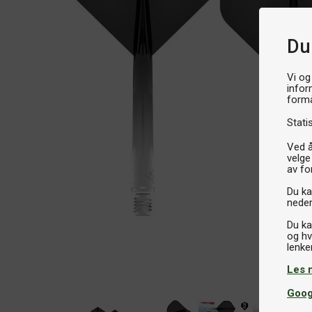
Du
Vi og
infor
formå
Stati
Ved å
velge
av fo
Du kan
neder
Du ka
og hv
Les 
Goog