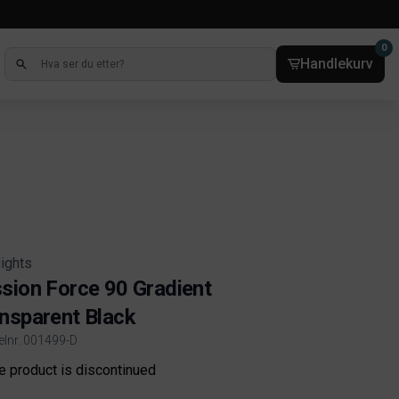
0
Handlekurv
lights
sion Force 90 Gradient
nsparent Black
kelnr. 001499-D
ct information
e product is discontinued