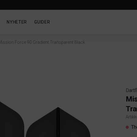
NYHETER
GUIDER
Mission Force 90 Gradient Transparent Black
Dartf
Mis
Tra
Artik
Produ
Th