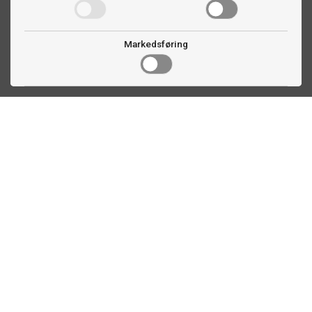
Markedsføring
Kontakt oss
Faldalsveien 363
1900 Fetsund, NO
22 60 71 87
info@biljardexperten.no
Kundeservice