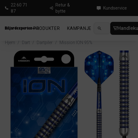
22 60 71
Retur &
Kundservice
87
bytte
Handleku
PRODUKTER
KAMPANJE
NYHETER
GUID
Hjem
/
Dart
/
Dartpiler
/
Mission ION 95%