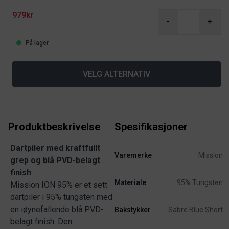
979kr
-
+
På lager
VELG ALTERNATIV
Produktbeskrivelse
Spesifikasjoner
Dartpiler med kraftfullt
Varemerke
Mission
grep og blå PVD-belagt
finish
Materiale
95% Tungsten
Mission ION 95% er et sett
dartpiler i 95% tungsten med
en iøynefallende blå PVD-
Bakstykker
Sabre Blue Short
belagt finish. Den