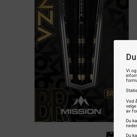
Du
Vi og
infor
formå
Stati
Ved å
velge
av fo
Du kan
neder
Du ka