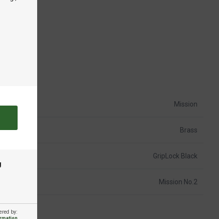
Mission
Brass
GripLock Black
g
Mission No.2
ered by:
ormation