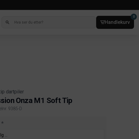
0
Handlekurv
tip dartpiler
sion Onza M1 Soft Tip
elnr. 9385-D
ct information
t