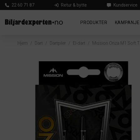
22 60 71 87
Retur & bytte
Kundservice
PRODUKTER
KAMPANJE
Hjem
/
Dart
/
Dartpiler
/
El-dart
/
Mission Onza M1 Soft T