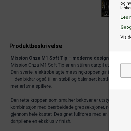
og hv
Les 
Goog
Vis d
Produktbeskrivelse
Mission Onza M1 Soft Tip – moderne design og pålitel
Mission Onza M1 Soft Tip er en stilren dartpil utviklet for s
Den svarte, elektrobelagte messingkroppen gir ikke bare 
– den bidrar også til en stabil og balansert kastfølelse 
mer erfarne spillere.
Den rette kroppen som smalner bakover er utstyrt med fine 
kombinasjon med bearbeidede grepseksjoner, noe som gir et
gjennom hele kastet. Designet fullføres med en laseretset
dartpilene en eksklusiv finish.