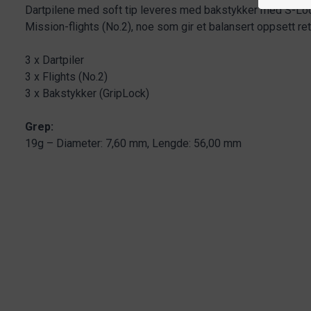
Dartpilene med soft tip leveres med bakstykker med S-Lo
Mission-flights (No.2), noe som gir et balansert oppsett ret
3 x Dartpiler
3 x Flights (No.2)
3 x Bakstykker (GripLock)
Grep:
19g – Diameter: 7,60 mm, Lengde: 56,00 mm