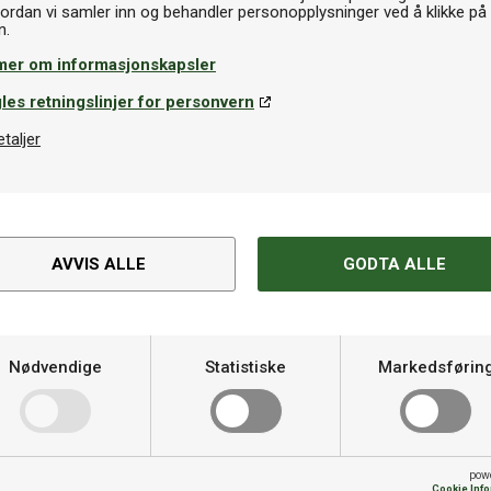
ordan vi samler inn og behandler personopplysninger ved å klikke på
mer om informasjonskapsler
les retningslinjer for personvern
etaljer
Spesifikasjoner
ig følelse
Varemerke
pill på elektroniske dartskiver.
AVVIS ALLE
GODTA ALLE
et moderne og elegant utseende
Materiale
som passer både nybegynnere og
Bakstykker
Nødvendige
Statistiske
Markedsførin
mikrofreste radiale spor i
 jevnt og pålitelig grep
Flights
 Mission-logo som gir
pow
Cookie Inf