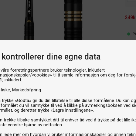
249k
P
 kontrollerer dine egne data
 våre forretningspartnere bruker teknologier, inkludert
masjonskapsler/«cookies» til å samle informasjon om deg for forskje
l, inkludert:
stiske
Markedsføring
 trykke «Godta» gir du din tillatelse til alle disse formålene. Du kan o
 formålet du vil samtykke til ved å klikke på avmerkingsboksen ved s
rmålet, og deretter trykke «Lagre innstillingene».
 trekke tilbake samtykket ditt til enhver tid ved å trykke på det lille ik
ste venstre hjørne av nettsiden.
n lese mer om hvordan vi bruker informasjonskapsler og annen tekno