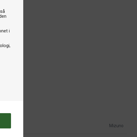
gså
iden
onet i
logi,
Mizuno