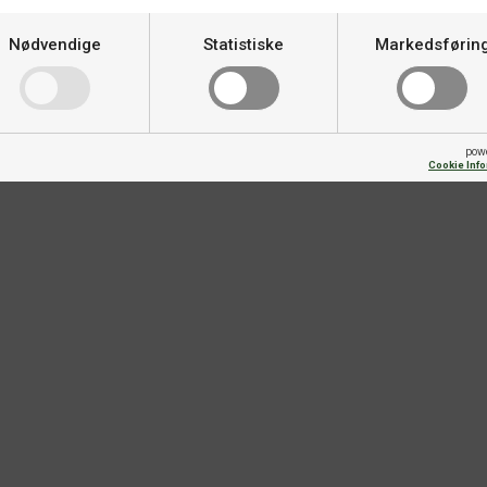
Nødvendige
Statistiske
Markedsførin
pow
Cookie Inf