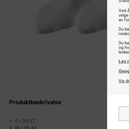
Stati
Ved å
velge
av fo
Du kan
neder
Du ka
og hv
Les 
Goog
Vis d
Produktbeskrivelse
S = 35-37
M = 38-40