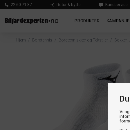
22 60 71 87
Retur & bytte
Kundservice
PRODUKTER
KAMPANJE
Hjem
/
Bordtennis
/
Bordtennisklær og Tekstiler
/
Sokker
Du
Vi og
infor
formå