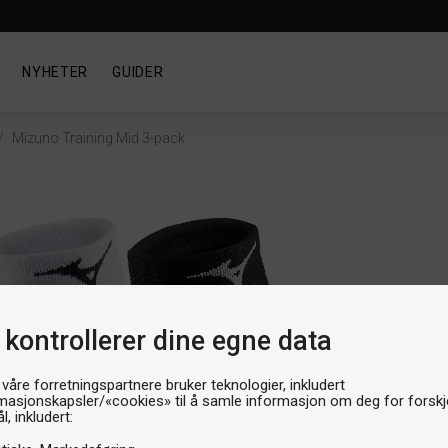
NYHETER
GUIDER
/
Mizuno Training Mid 3-pack
Sokk
Miz
 kontrollerer dine egne data
Artik
Produ
Th
 våre forretningspartnere bruker teknologier, inkludert
masjonskapsler/«cookies» til å samle informasjon om deg for forskje
l, inkludert: