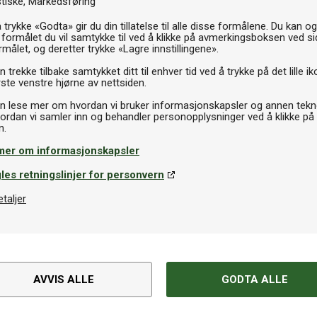
stiske
Markedsføring
 trykke «Godta» gir du din tillatelse til alle disse formålene. Du kan o
 formålet du vil samtykke til ved å klikke på avmerkingsboksen ved s
rmålet, og deretter trykke «Lagre innstillingene».
 trekke tilbake samtykket ditt til enhver tid ved å trykke på det lille ik
ste venstre hjørne av nettsiden.
n lese mer om hvordan vi bruker informasjonskapsler og annen tekno
ordan vi samler inn og behandler personopplysninger ved å klikke på
mer om informasjonskapsler
les retningslinjer for personvern
etaljer
Spesifikasjoner
AVVIS ALLE
GODTA ALLE
Varemerke