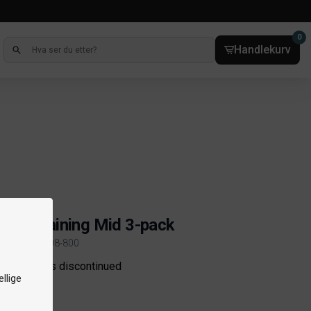
0
Handlekurv
er
uno Training Mid 3-pack
kelnr. 7401-008-800
ct information
e product is discontinued
llige