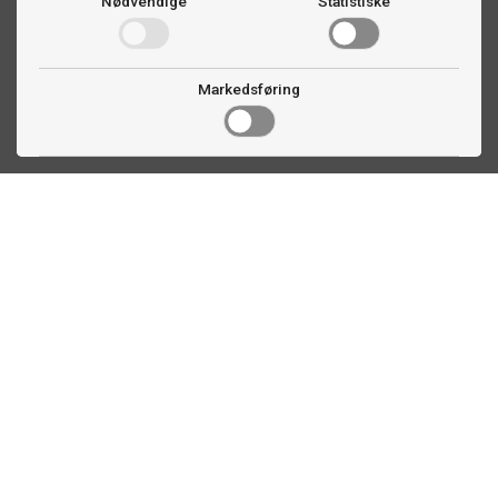
Nødvendige
Statistiske
Markedsføring
Kontakt oss
Faldalsveien 363
1900 Fetsund, NO
22 60 71 87
info@biljardexperten.no
Kundeservice