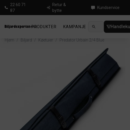
22 60 71
Retur &
Kundservice
87
bytte
Handleku
PRODUKTER
KAMPANJE
NYHETER
GUID
Hjem
/
Biljard
/
Køetuier
/
Predator Urbain 2/4 Blue