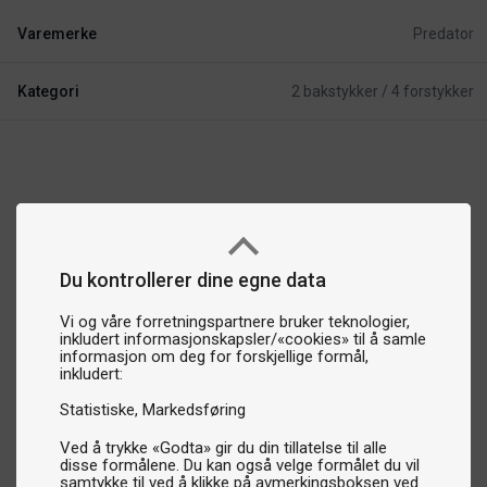
Varemerke
Predator
Kategori
2 bakstykker / 4 forstykker
Du kontrollerer dine egne data
Vi og våre forretningspartnere bruker teknologier,
inkludert informasjonskapsler/«cookies» til å samle
informasjon om deg for forskjellige formål,
inkludert:
Statistiske
Markedsføring
Ved å trykke «Godta» gir du din tillatelse til alle
disse formålene. Du kan også velge formålet du vil
samtykke til ved å klikke på avmerkingsboksen ved