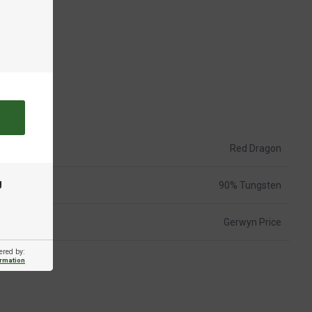
Red Dragon
g
90% Tungsten
Gerwyn Price
ered by:
ormation