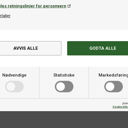
les retningslinjer for personvern
etaljer
Spesifikasjoner
AVVIS ALLE
GODTA ALLE
ler utviklet i samarbeid med
Varemerke
% tungsten kommer i Gezzys
itanbeleggning med gulldetaljer.
Nødvendige
Statistiske
Markedsførin
Materiale
r Nitrotech polycarbonate-
Dartspiller
pow
Cookie Inf