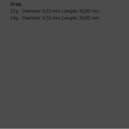
Grep:
22g - Diameter: 6,25 mm, Lengde: 50,80 mm
24g - Diameter: 6,50 mm, Lengde: 50,80 mm