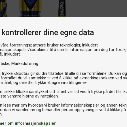
 kontrollerer dine egne data
 våre forretningspartnere bruker teknologier, inkludert
masjonskapsler/«cookies» til å samle informasjon om deg for forskje
l, inkludert:
stiske
Markedsføring
 trykke «Godta» gir du din tillatelse til alle disse formålene. Du kan o
 formålet du vil samtykke til ved å klikke på avmerkingsboksen ved s
rmålet, og deretter trykke «Lagre innstillingene».
 trekke tilbake samtykket ditt til enhver tid ved å trykke på det lille ik
ste venstre hjørne av nettsiden.
n lese mer om hvordan vi bruker informasjonskapsler og annen tekno
ordan vi samler inn og behandler personopplysninger ved å klikke på
mer om informasjonskapsler