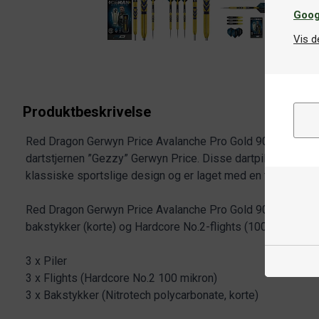
Goog
Vis d
Produktbeskrivelse
Red Dragon Gerwyn Price Avalanche Pro Gold 90% er dartpi
dartstjernen ”Gezzy” Gerwyn Price. Disse dartpilene i 90
klassiske sportslige design og er laget med en fantastisk t
Red Dragon Gerwyn Price Avalanche Pro Gold 90% inkludere
bakstykker (korte) og Hardcore No.2-flights (100 mikron).
3 x Piler
3 x Flights (Hardcore No.2 100 mikron)
3 x Bakstykker (Nitrotech polycarbonate, korte)