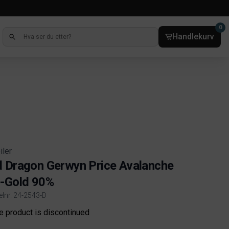
0
Handlekurv
iler
 Dragon Gerwyn Price Avalanche
-Gold 90%
elnr. 24-2543-D
ct information
e product is discontinued