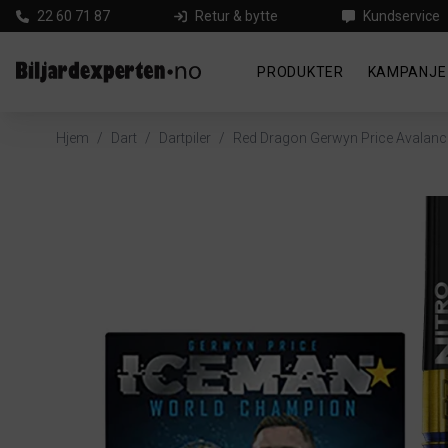
22 60 71 87
Retur & bytte
Kundservice
PRODUKTER
KAMPANJE
Hjem
/
Dart
/
Dartpiler
/
Red Dragon Gerwyn Price Avalanc