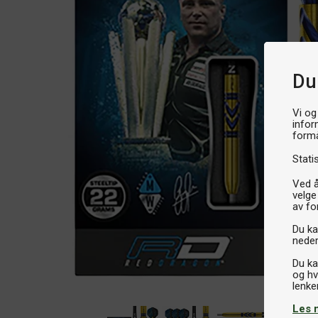
Du
Vi og
infor
formå
Stati
Ved å
velge
av fo
Du kan
neder
Du ka
og hv
Les 