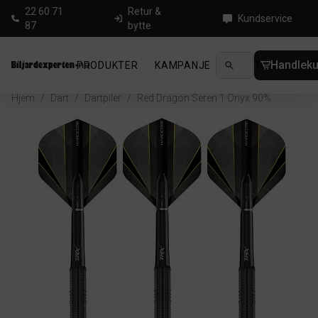
22 60 71
Retur &
Kundservice
87
bytte
Handleku
PRODUKTER
KAMPANJE
NYHETER
GUID
Hjem
/
Dart
/
Dartpiler
/
Red Dragon Seren 1 Onyx 90%