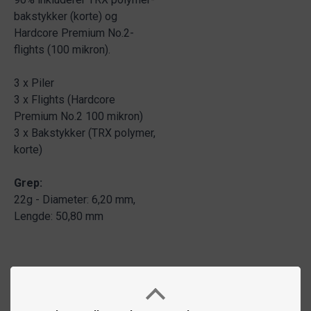
bakstykker (korte) og
Hardcore Premium No.2-
flights (100 mikron).
3 x Piler
3 x Flights (Hardcore
Premium No.2 100 mikron)
3 x Bakstykker (TRX polymer,
korte)
Grep:
22g - Diameter: 6,20 mm,
Lengde: 50,80 mm