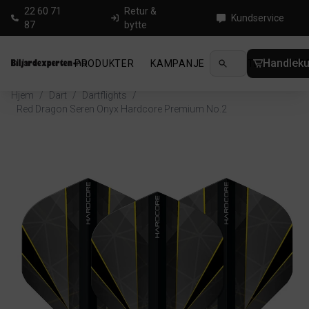
22 60 71
Retur &
Kundservice
87
bytte
Handleku
PRODUKTER
KAMPANJE
NYHETER
GUID
Hjem
/
Dart
/
Dartflights
/
Red Dragon Seren Onyx Hardcore Premium No.2