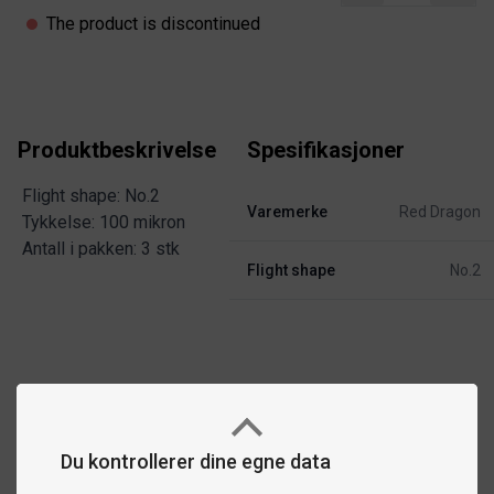
The product is discontinued
Produktbeskrivelse
Spesifikasjoner
Flight shape: No.2
Varemerke
Red Dragon
Tykkelse: 100 mikron
Antall i pakken: 3 stk
Flight shape
No.2
Du kontrollerer dine egne data