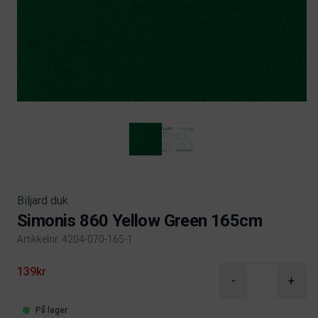
Biljard duk
Simonis 860 Yellow Green 165cm
Artikkelnr. 4204-070-165-1
Product information
139kr
-
+
På lager