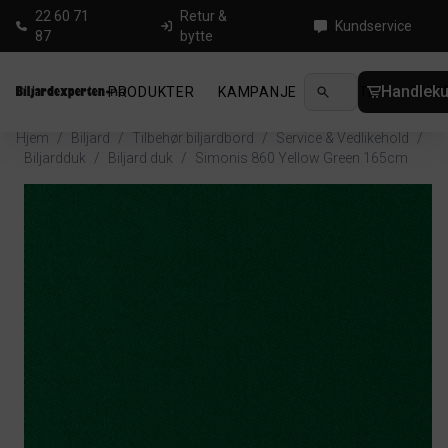
22 60 71
Retur &
Kundservice
87
bytte
Handleku
PRODUKTER
KAMPANJE
NYHETER
GUID
Hjem
/
Biljard
/
Tilbehør biljardbord
/
Service & Vedlikehold
/
Biljardduk
/
Biljard duk
/
Simonis 860 Yellow Green 165cm