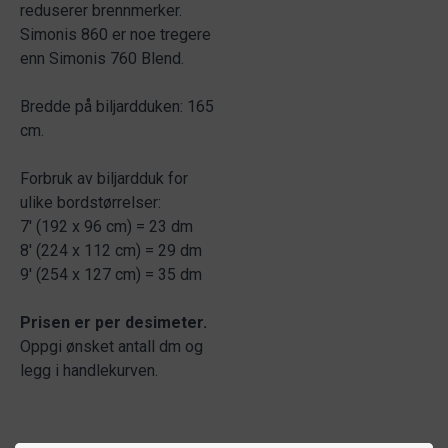
reduserer brennmerker.
Simonis 860 er noe tregere
enn Simonis 760 Blend.
Bredde på biljardduken: 165
cm.
Forbruk av biljardduk for
ulike bordstørrelser:
7' (192 x 96 cm) = 23 dm
8' (224 x 112 cm) = 29 dm
9' (254 x 127 cm) = 35 dm
Prisen er per desimeter.
Oppgi ønsket antall dm og
legg i handlekurven.