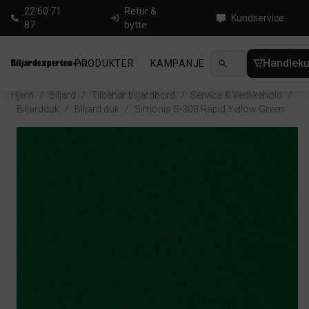
22 60 71
Retur &
Kundservice
87
bytte
Handleku
PRODUKTER
KAMPANJE
NYHETER
GUID
Hjem
/
Biljard
/
Tilbehør biljardbord
/
Service & Vedlikehold
/
Biljardduk
/
Biljard duk
/
Simonis S-300 Rapid Yellow Green