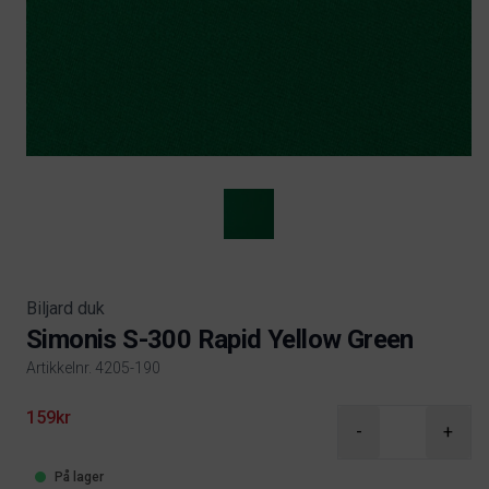
Biljard duk
Simonis S-300 Rapid Yellow Green
Artikkelnr. 4205-190
Product information
159kr
-
+
På lager