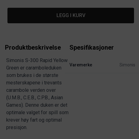
LEGG I KURV
Produktbeskrivelse
Spesifikasjoner
Simonis S-300 Rapid Yellow
Varemerke
Simonis
Green er caramboleduken
som brukes i de største
mesterskapene i trevants
carambole verden over
(U.M.B., C.E.B., C.P.B., Asian
Games). Denne duken er det
optimale valget for spill som
krever høy fart og optimal
presisjon.