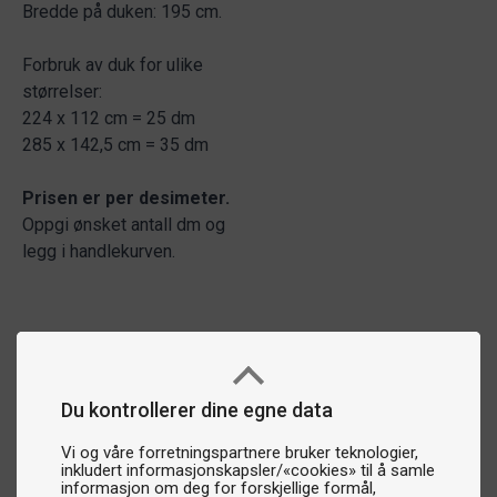
Bredde på duken: 195 cm.
Forbruk av duk for ulike
størrelser:
224 x 112 cm = 25 dm
285 x 142,5 cm = 35 dm
Prisen er per desimeter.
Oppgi ønsket antall dm og
legg i handlekurven.
Du kontrollerer dine egne data
Vi og våre forretningspartnere bruker teknologier,
inkludert informasjonskapsler/«cookies» til å samle
informasjon om deg for forskjellige formål,