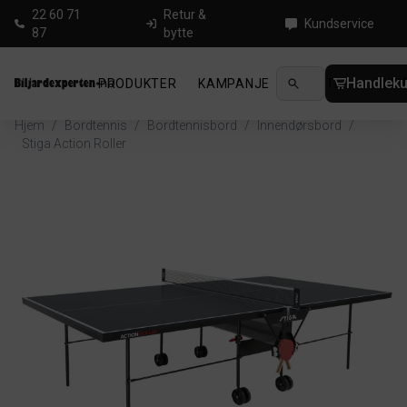
22 60 71
Retur &
Kundservice
87
bytte
Handleku
PRODUKTER
KAMPANJE
NYHETER
GUID
Hjem
/
Bordtennis
/
Bordtennisbord
/
Innendørsbord
/
Stiga Action Roller