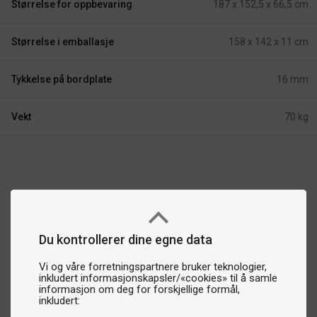
Størrelse for oppbevaring
187 x 152,5 x 66,5 cm
Størrelse i emballasje
158 x 142 x 11 cm
Tykkelse på bordplate
16 mm
Vekt
70 kg
Du kontrollerer dine egne data
Vi og våre forretningspartnere bruker teknologier,
inkludert informasjonskapsler/«cookies» til å samle
informasjon om deg for forskjellige formål,
inkludert: