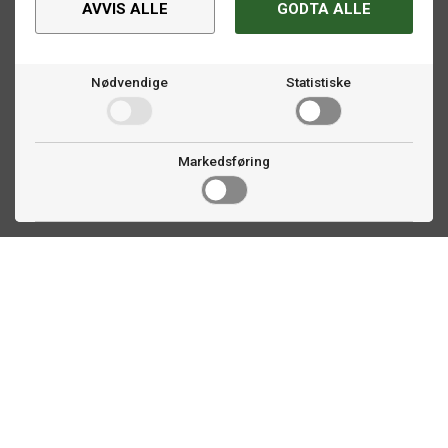
AVVIS ALLE
GODTA ALLE
Nødvendige
Statistiske
Markedsføring
Kontakt oss
Faldalsveien 363
1900 Fetsund, NO
22 60 71 87