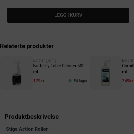
LEGG I KURV
Relaterte produkter
Bordrengjøring
Bordren
Butterfly Table Cleaner 500
Cornil
ml
ml
179kr
249kr
På lager
Produktbeskrivelse
Stiga Action Roller –