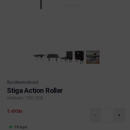
Bordtennisbord
Stiga Action Roller
Artikkelnr. 7301-358
Product information
5 495kr
-
+
På lager