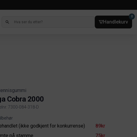
0
Handlekurv
tennisgummi
ga Cobra 2000
kelnr. 7300-084-318-D
ct information
ilbehør
ehandlet (ikke godkjent for konkurrense)
89kr
imte på stamme
75kr