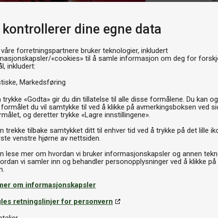
Th
 kontrollerer dine egne data
 våre forretningspartnere bruker teknologier, inkludert
masjonskapsler/«cookies» til å samle informasjon om deg for forskje
l, inkludert:
stiske
Markedsføring
 trykke «Godta» gir du din tillatelse til alle disse formålene. Du kan o
 formålet du vil samtykke til ved å klikke på avmerkingsboksen ved s
rmålet, og deretter trykke «Lagre innstillingene».
 trekke tilbake samtykket ditt til enhver tid ved å trykke på det lille ik
ste venstre hjørne av nettsiden.
n lese mer om hvordan vi bruker informasjonskapsler og annen tekno
ordan vi samler inn og behandler personopplysninger ved å klikke på
mer om informasjonskapsler
les retningslinjer for personvern