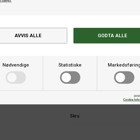
etaljer
AVVIS ALLE
GODTA ALLE
Spesifikasjoner
tvalgt gummiblanding. Den
Nødvendige
Statistiske
Markedsførin
Hardhet
kontroll i spillet ditt. Perfekt
 skudd.
Varemerke
ding.
avanserte skudd.
pow
Fart
Cookie Inf
Skru