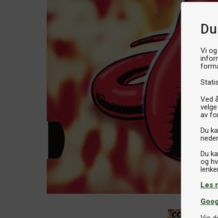
Du
Vi og
infor
formå
Stati
Ved å
velge
av fo
Du kan
neder
Du ka
og hv
Les 
Goog