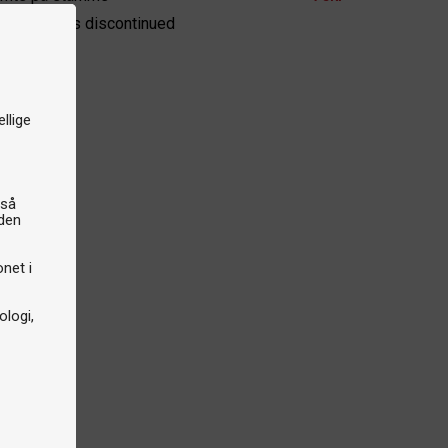
e product is discontinued
llige
gså
iden
onet i
logi,