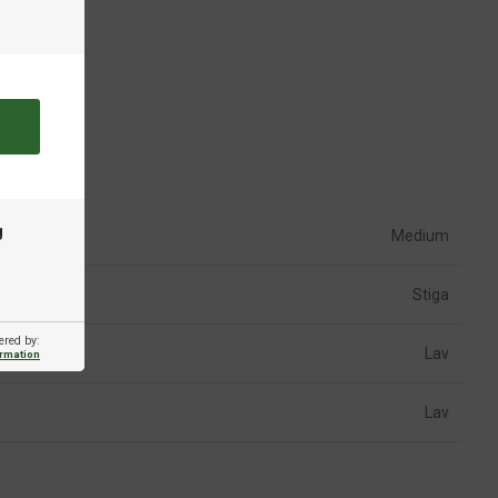
g
Medium
Stiga
ered by:
Lav
ormation
Lav