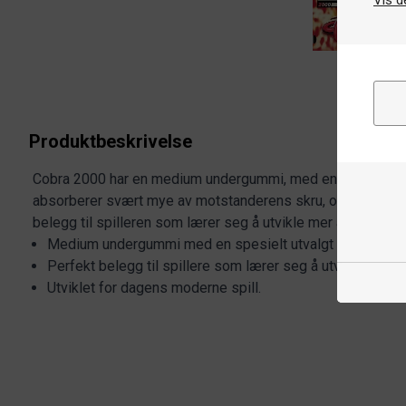
Vis d
Produktbeskrivelse
Cobra 2000 har en medium undergummi, med en spesielt u
absorberer svært mye av motstanderens skru, og gir deg mer 
belegg til spilleren som lærer seg å utvikle mer avanserte
Medium undergummi med en spesielt utvalgt gummiblan
Perfekt belegg til spillere som lærer seg å utvikle mer 
Utviklet for dagens moderne spill.