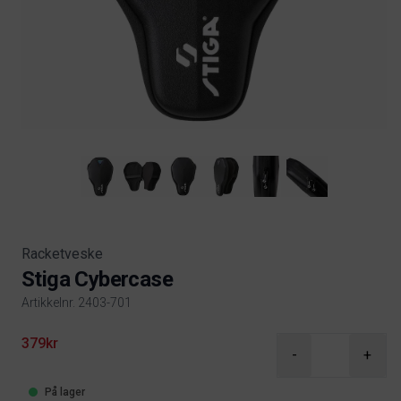
Racketveske
Stiga Cybercase
Artikkelnr. 2403-701
Product information
379kr
-
+
På lager