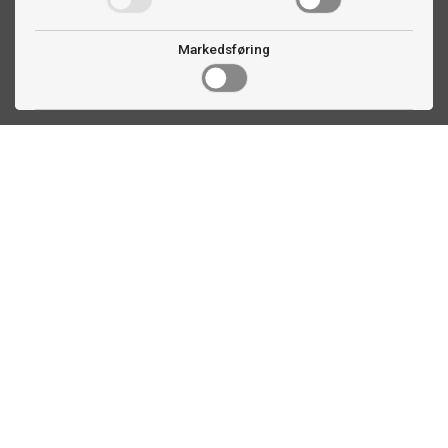
Markedsføring
Kontakt oss
Faldalsveien 363
1900 Fetsund, NO
22 60 71 87
info@biljardexperten.no
Kundeservice
Plassberegning biljardbord