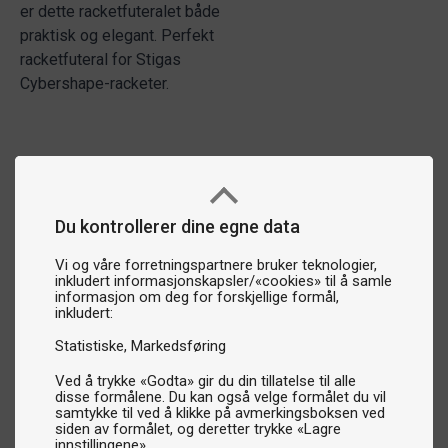
er dette racketfuteralet både
praktisk og elegant. Perfekt
racketfuteral for Stigas
Cybershape-racketer.
Du kontrollerer dine egne data
Vi og våre forretningspartnere bruker teknologier,
inkludert informasjonskapsler/«cookies» til å samle
informasjon om deg for forskjellige formål,
inkludert:
Statistiske
Markedsføring
Ved å trykke «Godta» gir du din tillatelse til alle
disse formålene. Du kan også velge formålet du vil
samtykke til ved å klikke på avmerkingsboksen ved
siden av formålet, og deretter trykke «Lagre
innstillingene».