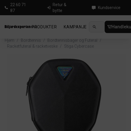
22 60 71
Retur &
Kundservice
87
bytte
Handleku
PRODUKTER
KAMPANJE
NYHETER
GUID
Hjem
/
Bordtennis
/
Bordtennisbager og Futeral
/
Racketfuteral & racketveske
/
Stiga Cybercase