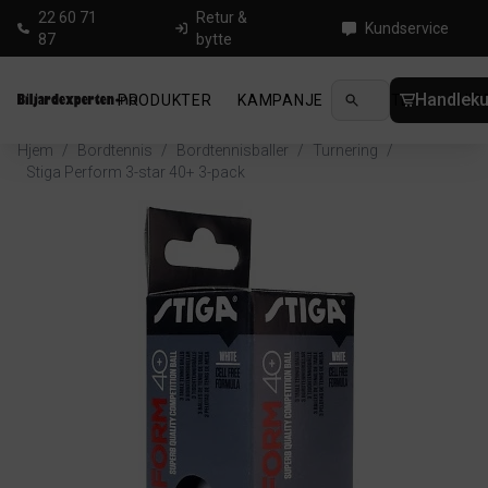
22 60 71
Retur &
Kundservice
87
bytte
Handleku
PRODUKTER
KAMPANJE
NYHETER
GUID
Hjem
/
Bordtennis
/
Bordtennisballer
/
Turnering
/
Stiga Perform 3-star 40+ 3-pack