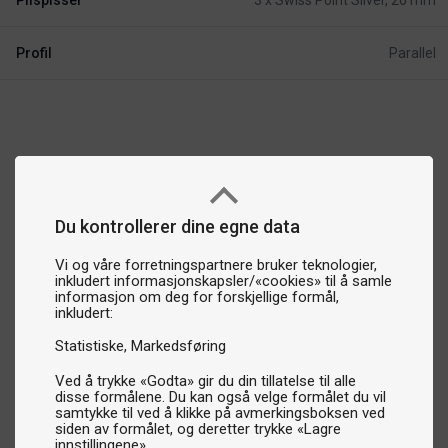
Pilspisser
3 x Swiss Point Silver, 26 mm
Profil
Parallel
Du kontrollerer dine egne data
Vi og våre forretningspartnere bruker teknologier,
inkludert informasjonskapsler/«cookies» til å samle
informasjon om deg for forskjellige formål,
inkludert:
Statistiske
Markedsføring
Ved å trykke «Godta» gir du din tillatelse til alle
disse formålene. Du kan også velge formålet du vil
samtykke til ved å klikke på avmerkingsboksen ved
siden av formålet, og deretter trykke «Lagre
innstillingene».