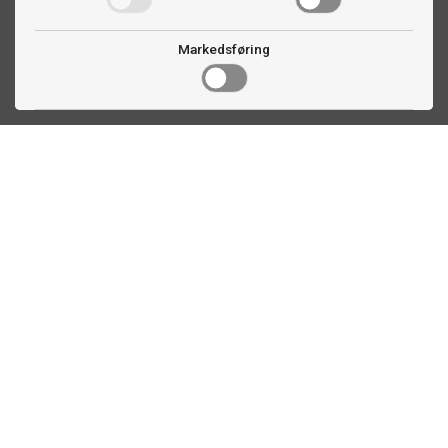
Markedsføring
Kontakt oss
Faldalsveien 363
1900 Fetsund, NO
22 60 71 87
info@biljardexperten.no
Kundeservice
Plassberegning biljardbord