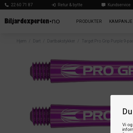
22 60 71 87
Retur & bytte
Kundservice
PRODUKTER
KAMPANJE
Hjem
/
Dart
/
Dartbakstykker
/
Target Pro Grip Purple 9-pa
Du
Vi og
infor