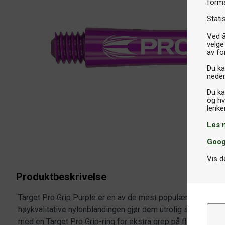
formå
Stati
Ved å
velge
av fo
Du kan
neder
Du ka
og hv
Les 
Goog
Vis d
Produktbeskrivelse
Target Pro Grip Purple er en av de mest populære dartbaks
høykvalitative nylonblandingen gjør dem utrolig slitesterke
med en Target Pro Grip-ring for ekstra grep på flightsene.