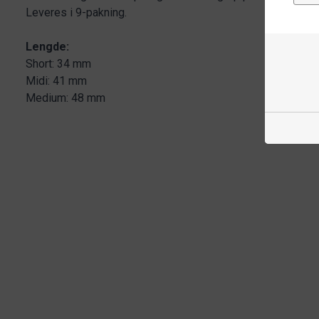
Leveres i 9-pakning.
Lengde:
Short: 34 mm
Midi: 41 mm
Medium: 48 mm