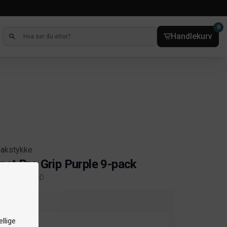
0
Handlekurv
bakstykke
get Pro Grip Purple 9-pack
kelnr. 380258-D
ct information
relse
llige