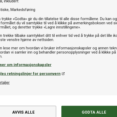
l, inkludert:
stiske
Markedsføring
69kr
 trykke «Godta» gir du din tillatelse til alle disse formålene. Du kan o
 formålet du vil samtykke til ved å klikke på avmerkingsboksen ved s
rmålet, og deretter trykke «Lagre innstillingene».
P
 trekke tilbake samtykket ditt til enhver tid ved å trykke på det lille ik
ste venstre hjørne av nettsiden.
n lese mer om hvordan vi bruker informasjonskapsler og annen tekno
ordan vi samler inn og behandler personopplysninger ved å klikke på
mer om informasjonskapsler
les retningslinjer for personvern
etaljer
Spesifikasjoner
tykkene i verden. Den
Varemerke
, og hvert bakstykke leveres
AVVIS ALLE
GODTA ALLE