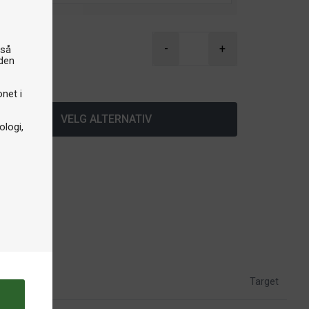
-
+
gså
iden
å lager
onet i
VELG ALTERNATIV
logi,
Target