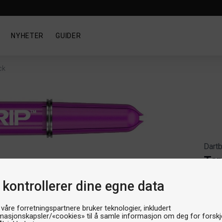
NYHETER
GUIDER
ck
Dart
Tar
Artik
 kontrollerer dine egne data
Produ
Stør
 våre forretningspartnere bruker teknologier, inkludert
masjonskapsler/«cookies» til å samle informasjon om deg for forskje