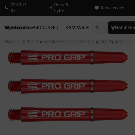
22 60 71
Retur &
Kundservice
87
bytte
Handleku
PRODUKTER
KAMPANJE
NYHETER
GUID
Hjem
/
Dart
/
Dartbakstykker
/
Target Pro Grip Red 9-pack