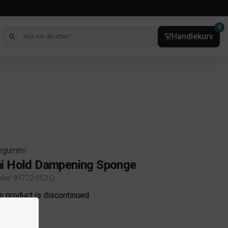
0
Handlekurv
rgummi
i Hold Dampening Sponge
kelnr. 91772-052-D
ct information
e product is discontinued