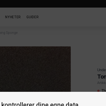
NYHETER
GUIDER
ning Sponge
Unde
Ton
Artik
Produ
Th
 kontrollerer dine egne data