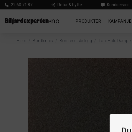
22 60 71 87
Retur & bytte
Kundservice
PRODUKTER
KAMPANJE
Hjem
/
Bordtennis
/
Bordtennisbelegg
/
Toni Hold Dampe
Du