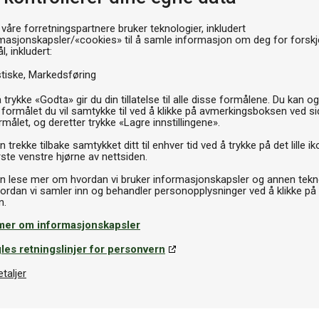
 våre forretningspartnere bruker teknologier, inkludert
masjonskapsler/«cookies» til å samle informasjon om deg for forskje
l, inkludert:
stiske
Markedsføring
 trykke «Godta» gir du din tillatelse til alle disse formålene. Du kan o
 formålet du vil samtykke til ved å klikke på avmerkingsboksen ved s
rmålet, og deretter trykke «Lagre innstillingene».
 trekke tilbake samtykket ditt til enhver tid ved å trykke på det lille ik
ste venstre hjørne av nettsiden.
n lese mer om hvordan vi bruker informasjonskapsler og annen tekno
ordan vi samler inn og behandler personopplysninger ved å klikke på
mer om informasjonskapsler
les retningslinjer for personvern
etaljer