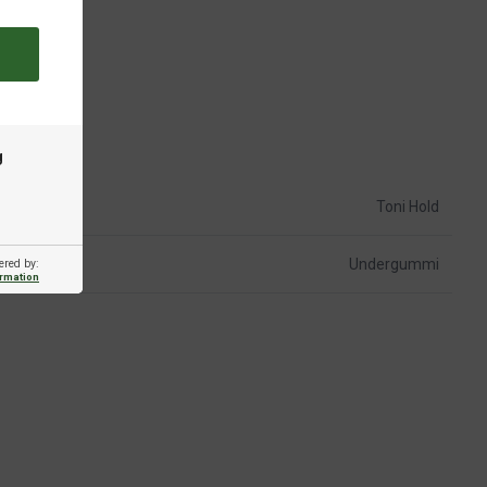
g
Toni Hold
Undergummi
ered by:
ormation