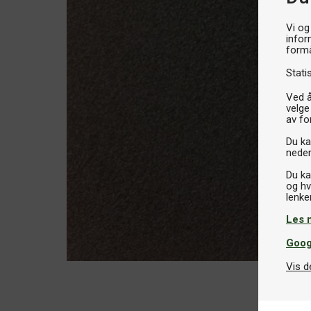
Vi og
infor
formå
Stati
Ved å
velge
av fo
Du kan
neder
Du ka
og hv
Les 
Goog
Vis d