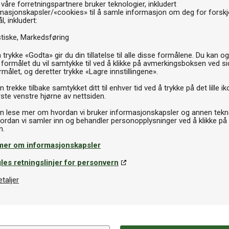
 våre forretningspartnere bruker teknologier, inkludert
Th
masjonskapsler/«cookies» til å samle informasjon om deg for forskje
l, inkludert:
stiske
Markedsføring
 trykke «Godta» gir du din tillatelse til alle disse formålene. Du kan o
 formålet du vil samtykke til ved å klikke på avmerkingsboksen ved s
rmålet, og deretter trykke «Lagre innstillingene».
 trekke tilbake samtykket ditt til enhver tid ved å trykke på det lille ik
ste venstre hjørne av nettsiden.
n lese mer om hvordan vi bruker informasjonskapsler og annen tekno
ordan vi samler inn og behandler personopplysninger ved å klikke på
mer om informasjonskapsler
les retningslinjer for personvern
etaljer
Spesifikasjoner