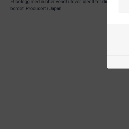
Et belegg med nubber vendt utover, ideelt for direkte, offe
bordet. Produsert i Japan.