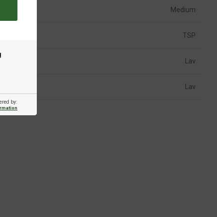
Medium
TSP
g
Lav
Lav
ered by:
ormation