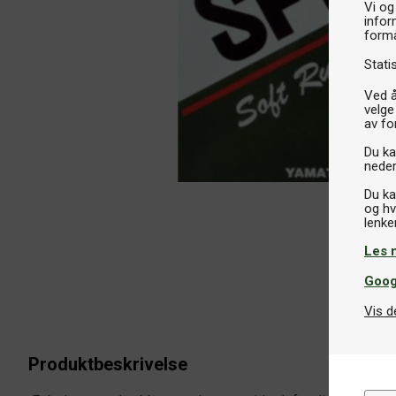
Vi og
infor
formå
Stati
Ved å
velge
av fo
Du kan
neder
Du ka
og hv
Les 
Goog
Vis d
Produktbeskrivelse