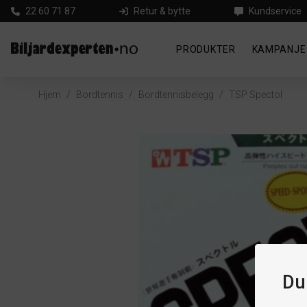
22 60 71 87
Retur & bytte
Kundservice
PRODUKTER
KAMPANJE
Hjem
/
Bordtennis
/
Bordtennisbelegg
/
TSP Spectol
Du