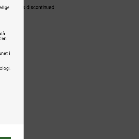
e product is discontinued
llige
gså
iden
onet i
logi,