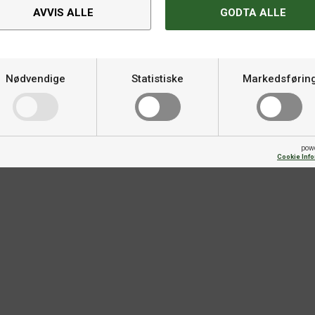
nsive kontringstaktikker nær
AVVIS ALLE
GODTA ALLE
Hardhet
Varemerke
Nødvendige
Statistiske
Markedsførin
Fart
Skru
pow
Cookie Inf