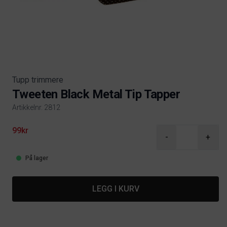
Tupp trimmere
Tweeten Black Metal Tip Tapper
Artikkelnr. 2812
Product information
99kr
-
+
På lager
LEGG I KURV