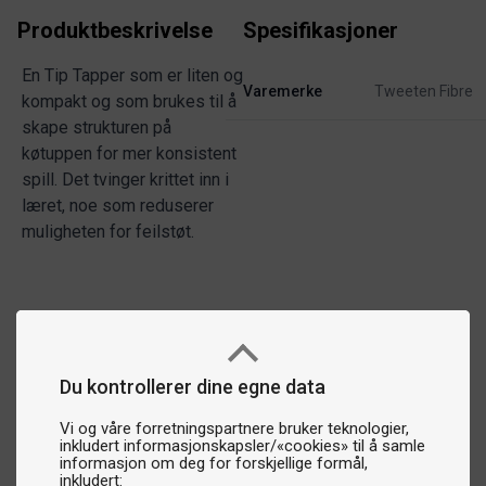
Produktbeskrivelse
Spesifikasjoner
En Tip Tapper som er liten og
Varemerke
Tweeten Fibre
kompakt og som brukes til å
skape strukturen på
køtuppen for mer konsistent
spill. Det tvinger krittet inn i
læret, noe som reduserer
muligheten for feilstøt.
Du kontrollerer dine egne data
Vi og våre forretningspartnere bruker teknologier,
inkludert informasjonskapsler/«cookies» til å samle
informasjon om deg for forskjellige formål,
inkludert: