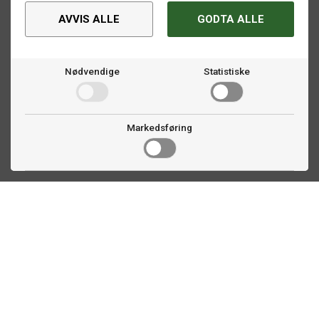
AVVIS ALLE
GODTA ALLE
Nødvendige
Statistiske
Markedsføring
Kontakt oss
Faldalsveien 363
1900 Fetsund, NO
22 60 71 87