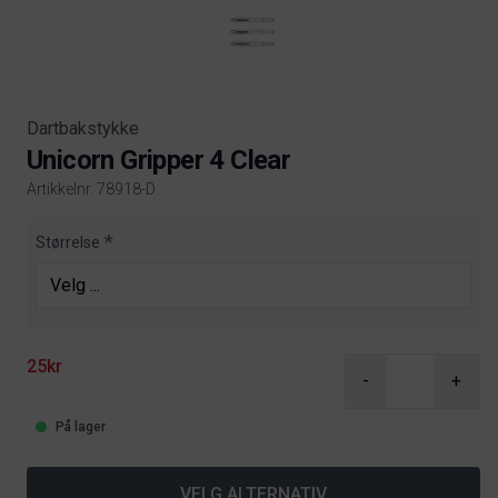
Dartbakstykke
Unicorn Gripper 4 Clear
Artikkelnr. 78918-D
Product information
Størrelse
25kr
-
+
På lager
VELG ALTERNATIV