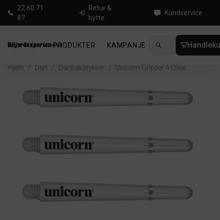
22 60 71
Retur &
Kundservice
87
bytte
Handleku
PRODUKTER
KAMPANJE
NYHETER
GUID
Hjem
/
Dart
/
Dartbakstykker
/
Unicorn Gripper 4 Clear