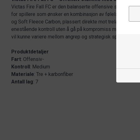
Victas Fire Fall FC er den balanserte offensive stammen i Vi
for spillere som ønsker en kombinasjon av følelse og kraft
og Soft Fleece Carbon, plassert direkte mot trelaget, får 
enestående kontroll uten å gå på kompromiss med fart. Per
vil kunne variere mellom angrep og strategisk spill, uten å m
Produktdetaljer
Fart
: Offensiv-
Kontroll
: Medium
Materiale
: Tre + karbonfiber
Antall
lag
: 7