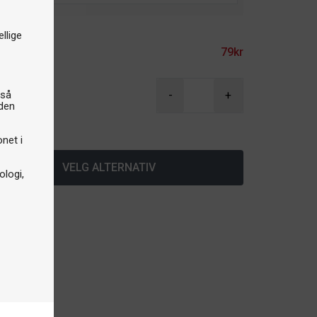
ilbehør
llige
akkert
79kr
r
gså
-
+
iden
å lager
onet i
VELG ALTERNATIV
logi,