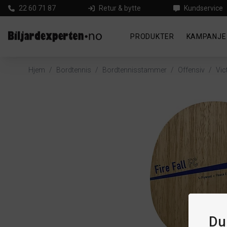
22 60 71 87
Retur & bytte
Kundservice
PRODUKTER
KAMPANJE
Hjem
/
Bordtennis
/
Bordtennisstammer
/
Offensiv
/
Vic
Du