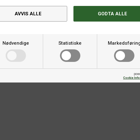
Kategori
ctas Fire Fall-serien, utviklet
AVVIS ALLE
GODTA ALLE
. Med sin 7-lags konstruksjon
Material
du en bordtennisstamme som gir
fekt for offensive spillere som
iste følelsen i hvert slag.
Varemerke
Nødvendige
Statistiske
Markedsførin
Kontroll
Antall lag
pow
Cookie Inf