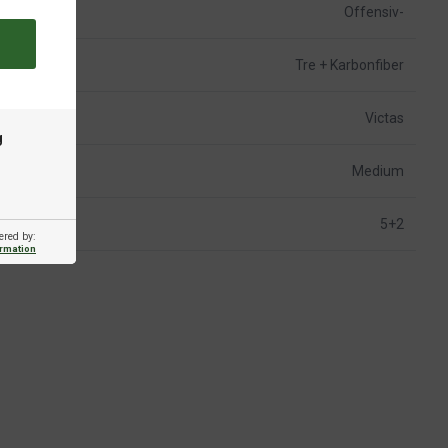
Offensiv-
Tre + Karbonfiber
Victas
g
Medium
5+2
ered by:
ormation