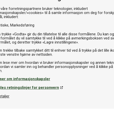
 våre forretningspartnere bruker teknologier, inkludert
Velg t
masjonskapsler/«cookies» til å samle informasjon om deg for forskje
l, inkludert:
L
stiske
Markedsføring
999k
 trykke «Godta» gir du din tillatelse til alle disse formålene. Du kan o
 formålet du vil samtykke til ved å klikke på avmerkingsboksen ved s
rmålet, og deretter trykke «Lagre innstillingene».
P
 trekke tilbake samtykket ditt til enhver tid ved å trykke på det lille ik
ste venstre hjørne av nettsiden.
n lese mer om hvordan vi bruker informasjonskapsler og annen tekno
ordan vi samler inn og behandler personopplysninger ved å klikke på
mer om informasjonskapsler
les retningslinjer for personvern
etaljer
Spesifikasjoner
de høy kontroll