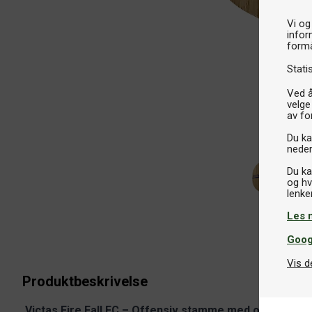
Vi og
infor
formå
Stati
Ved å
velge
av fo
Du kan
neder
Du ka
og hv
Les 
Goog
Vis d
Produktbeskrivelse
Victas Fire Fall FC – Offensiv stamme med overrasken