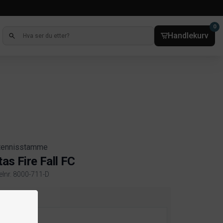
0
Handlekurv
tennisstamme
tas Fire Fall FC
kelnr. 8000-711-D
ct information
p