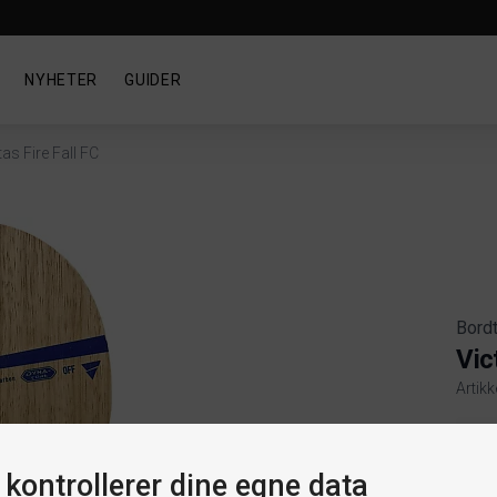
NYHETER
GUIDER
tas Fire Fall FC
Bord
Vic
Artik
Produ
Gre
 kontrollerer dine egne data