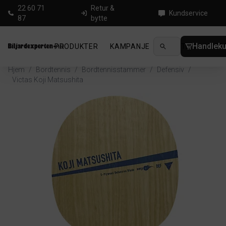
22 60 71
Retur &
Kundservice
87
bytte
Handleku
PRODUKTER
KAMPANJE
NYHETER
GUID
Hjem
/
Bordtennis
/
Bordtennisstammer
/
Defensiv
/
Victas Koji Matsushita