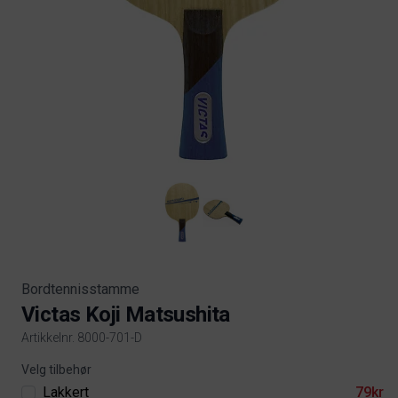
Bordtennisstamme
Victas Koji Matsushita
Artikkelnr. 8000-701-D
Product information
Velg tilbehør
Lakkert
79kr