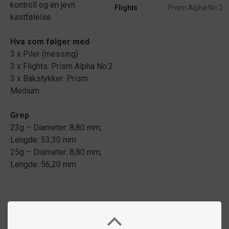
kontroll og en jevn
Flights
Prism Alpha No.2
kastfølelse.
Hva som følger med
3 x Piler (messing)
3 x Flights: Prism Alpha No.2
3 x Bakstykker: Prism
Medium
Grep
23g – Diameter: 8,80 mm,
Lengde: 53,30 mm
25g – Diameter: 8,80 mm,
Lengde: 56,20 mm