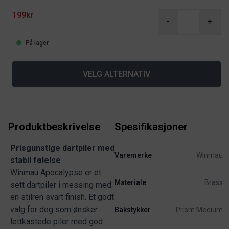
199kr
-
+
På lager
VELG ALTERNATIV
Produktbeskrivelse
Spesifikasjoner
Prisgunstige dartpiler med
Varemerke
Winmau
stabil følelse
Winmau Apocalypse er et
Materiale
Brass
sett dartpiler i messing med
en stilren svart finish. Et godt
valg for deg som ønsker
Bakstykker
Prism Medium
lettkastede piler med god