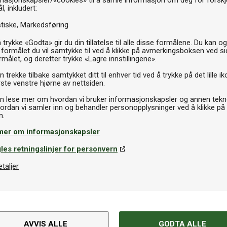
masjonskapsler/«cookies» til å samle informasjon om deg for forskje
l, inkludert:
stiske
Markedsføring
 trykke «Godta» gir du din tillatelse til alle disse formålene. Du kan o
piler
Dartpiler
 formålet du vil samtykke til ved å klikke på avmerkingsboksen ved s
nmau Broadside
Target Phil Taylor Power
rmålet, og deretter trykke «Lagre innstillingene».
Silverlight
 trekke tilbake samtykket ditt til enhver tid ved å trykke på det lille ik
kr
129kr
På lager
På la
ste venstre hjørne av nettsiden.
n lese mer om hvordan vi bruker informasjonskapsler og annen tekno
ordan vi samler inn og behandler personopplysninger ved å klikke på
mer om informasjonskapsler
Spesifikasjoner
les retningslinjer for personvern
mmetrisk 360° design
etaljer
Varemerke
 den profesjonelle Triple Core-
te ytelse med et fullt
skivens levetid. Dartskiven er
or minimal sprett, og leveres med
AVVIS ALLE
GODTA ALLE