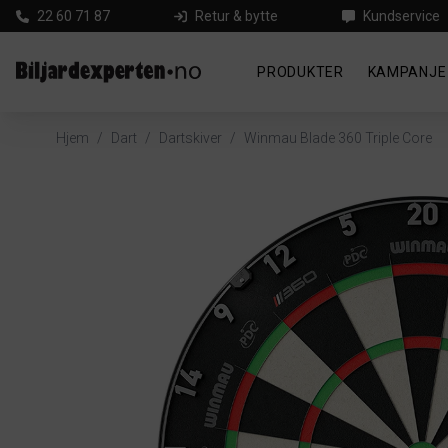
22 60 71 87
Retur & bytte
Kundservice
PRODUKTER
KAMPANJE
Hjem
/
Dart
/
Dartskiver
/
Winmau Blade 360 Triple Core