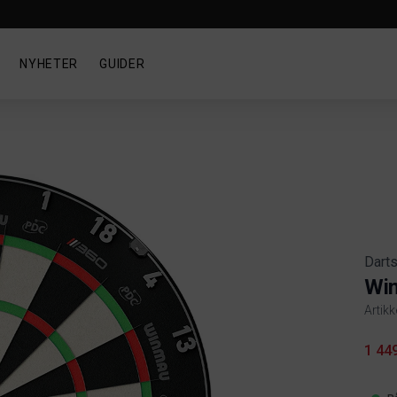
NYHETER
GUIDER
Dart
Win
Artikk
Produ
1 44