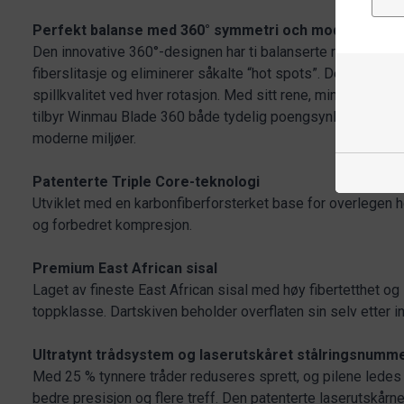
Perfekt balanse med 360° symmetri och moderne des
Den innovative 360°-designen har ti balanserte rotasjonspu
fiberslitasje og eliminerer såkalte “hot spots”. Dette gir l
spillkvalitet ved hver rotasjon. Med sitt rene, minimalistisk
tilbyr Winmau Blade 360 både tydelig poengsynlighet og e
moderne miljøer.
Patenterte Triple Core-teknologi
Utviklet med en karbonfiberforsterket base for overlegen h
og forbedret kompresjon.
Premium East African sisal
Laget av fineste East African sisal med høy fibertetthet o
toppklasse. Dartskiven beholder overflaten sin selv etter i
Ultratynt trådsystem og laserutskåret stålringsnumm
Med 25 % tynnere tråder reduseres sprett, og pilene ledes 
bedre presisjon og flere treff. Den patenterte laserutskårne