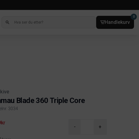
0
Handlekurv
skive
mau Blade 360 Triple Core
elnr. 3034
ct information
9kr
-
+