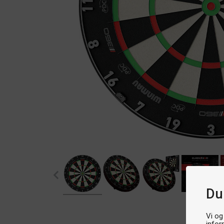
Du
Vi og