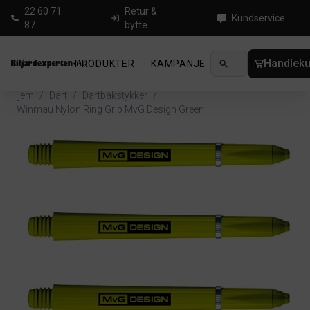
22 60 71
Retur &
Kundservice
87
bytte
Handleku
PRODUKTER
KAMPANJE
NYHETER
GUID
Hjem
/
Dart
/
Dartbakstykker
/
Winmau Nylon Ring Grip MvG Design Green