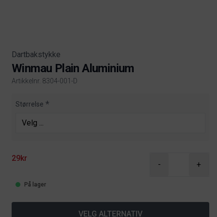
Dartbakstykke
Winmau Plain Aluminium
Artikkelnr. 8304-001-D
Product information
Størrelse
29kr
-
+
På lager
VELG ALTERNATIV