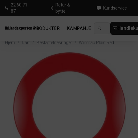
22 60 71
Retur &
Kundservice
87
bytte
Handleku
PRODUKTER
KAMPANJE
NYHETER
GUID
Hjem
/
Dart
/
Beskyttelsesringer
/
Winmau Plain Red