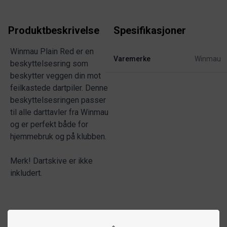
Produktbeskrivelse
Spesifikasjoner
Winmau Plain Red er en
Varemerke
Winmau
beskyttelsesring som
beskytter veggen din mot
feilkastede dartpiler. Denne
beskyttelsesringen passer
til alle darttavler fra Winmau
og er perfekt både for
hjemmebruk og på klubben.
Merk! Dartskive er ikke
inkludert.