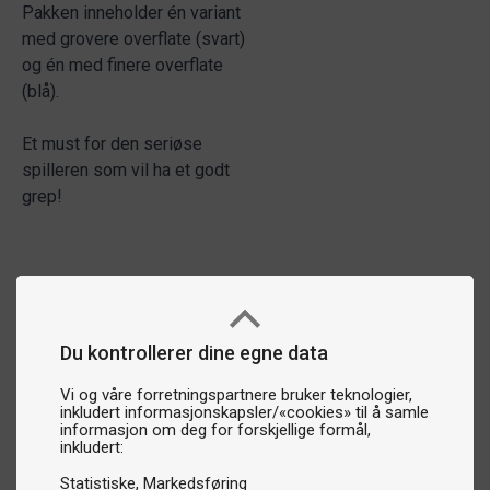
Pakken inneholder én variant
med grovere overflate (svart)
og én med finere overflate
(blå).
Et must for den seriøse
spilleren som vil ha et godt
grep!
Du kontrollerer dine egne data
Vi og våre forretningspartnere bruker teknologier,
inkludert informasjonskapsler/«cookies» til å samle
informasjon om deg for forskjellige formål,
inkludert:
Statistiske
Markedsføring