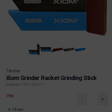
Tilbehør
Xiom Grinder Racket Grinding Stick
Artikkelnr. 7401-003-571
Product information
19kr
-
+
På lager