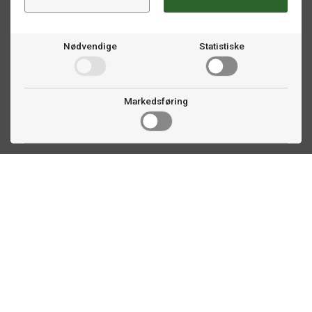
Nødvendige
Statistiske
Markedsføring
Kontakt oss
Faldalsveien 363
1900 Fetsund, NO
22 60 71 87
info@biljardexperten.no