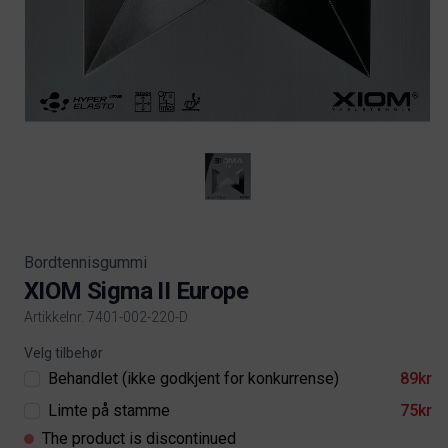
Bordtennisgummi
XIOM Sigma II Europe
Artikkelnr. 7401-002-220-D
Product information
Velg tilbehør
Behandlet (ikke godkjent for konkurrense)
89kr
Limte på stamme
75kr
The product is discontinued