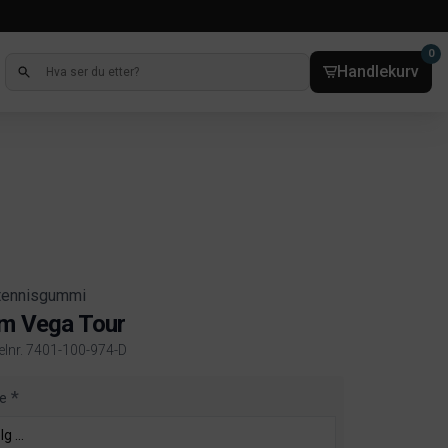
0
Handlekurv
tennisgummi
m Vega Tour
kelnr. 7401-100-974-D
ct information
e