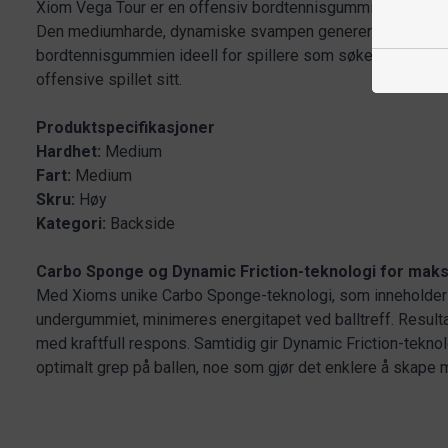
Xiom Vega Tour er en offensiv bordtennisgummi som gir en 
Den mediumharde, dynamiske svampen genererer høy energ
bordtennisgummien ideell for spillere som søker en kombina
offensive spillet sitt.
Produktspecifikasjoner
Hardhet:
Medium
Fart:
Medium
Skru:
Høy
Kategori:
Backside
Carbo Sponge og Dynamic Friction-teknologi for maks
Med Xioms unike Carbo Sponge-teknologi, som inneholder 
undergummiet, minimeres energitapet ved balltreff. Result
med kraftfull respons. Samtidig gir Dynamic Friction-tekno
optimalt grep på ballen, noe som gjør det enklere å skape