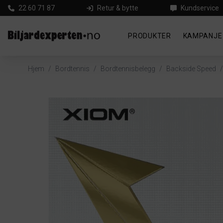
22 60 71 87
Retur & bytte
Kundservice
PRODUKTER
KAMPANJE
Hjem
/
Bordtennis
/
Bordtennisbelegg
/
Backside Speed
/