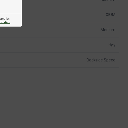
XIOM
ered by:
ormation
Medium
Høy
Backside Speed