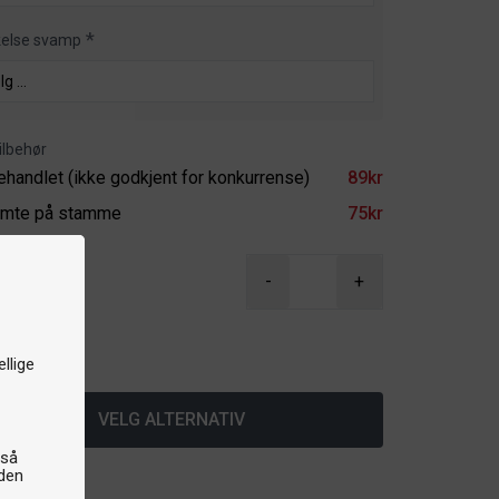
kelse svamp
ilbehør
ehandlet (ikke godkjent for konkurrense)
89kr
imte på stamme
75kr
9,20kr
-
+
r
å lager
llige
VELG ALTERNATIV
gså
iden