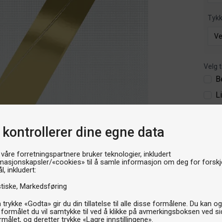
Tyk
Velg t
B
L
43
 kontrollerer dine egne data
549k
 våre forretningspartnere bruker teknologier, inkludert
P
masjonskapsler/«cookies» til å samle informasjon om deg for forskje
l, inkludert:
stiske
Markedsføring
 trykke «Godta» gir du din tillatelse til alle disse formålene. Du kan o
 formålet du vil samtykke til ved å klikke på avmerkingsboksen ved s
rmålet, og deretter trykke «Lagre innstillingene».