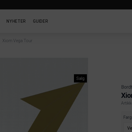
NYHETER
GUIDER
Xiom Vega Tour
Salg
Bord
Xio
Artik
Produ
Farg