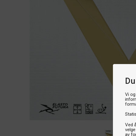
Du
Vi og
infor
formå
Stati
Ved å
velge
av fo