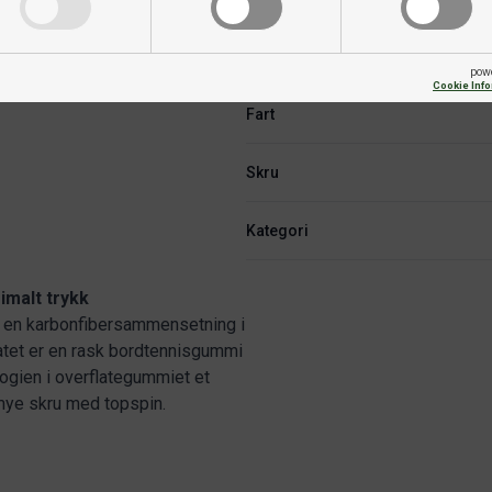
eksplosiv følelse ved balltreff.
i, noe som gjør denne
Varemerke
sjon av fart og kontroll i det
pow
Cookie Inf
Fart
Skru
Kategori
imalt trykk
en karbonfiber­sammensetning i
atet er en rask bordtennisgummi
logien i overflategummiet et
 mye skru med topspin.