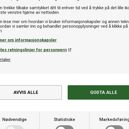
 trekke tilbake samtykket ditt til enhver tid ved å trykke på det lille ik
ste venstre hjørne av nettsiden.
n lese mer om hvordan vi bruker informasjonskapsler og annen tekno
ordan vi samler inn og behandler personopplysninger ved å klikke på
mer om informasjonskapsler
les retningslinjer for personvern
svamp
Lim
etaljer
erfly Glue Applicators 24-
Falco Optimum Premium Gl
k
60ml
r
169kr
På lager
På la
AVVIS ALLE
GODTA ALLE
Spesifikasjoner
Nødvendige
Statistiske
Markedsførin
Hardhet