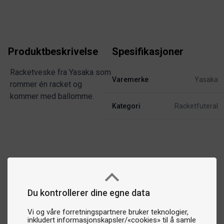
Produktbeskrivelse
Spesifikasjoner
Racketveske fra Yasaka som
Varemerke
Yasaka
rommer én racket og
kommer med ballomme.
Kategori
Racketfuteral
Du kontrollerer dine egne data
Vi og våre forretningspartnere bruker teknologier,
inkludert informasjonskapsler/«cookies» til å samle