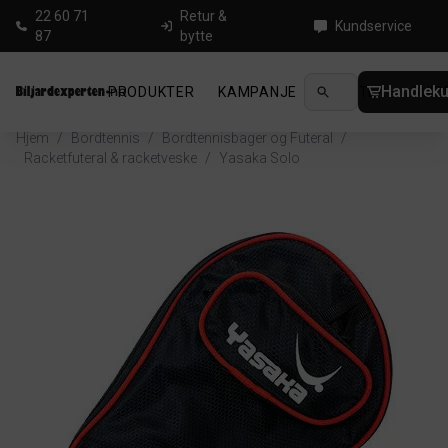
22 60 71
Retur &
Kundservice
87
bytte
Handleku
PRODUKTER
KAMPANJE
NYHETER
GUID
Hjem
/
Bordtennis
/
Bordtennisbager og Futeral
/
Racketfuteral & racketveske
/
Yasaka Solo