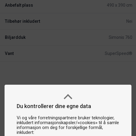
Anbefalt plass
490 x 390 cm
Tilbehør inkludert
Nei
Biljardduk
Simonis 760
Vant
SuperSpeed®
Du kontrollerer dine egne data
Vi og våre forretningspartnere bruker teknologier,
inkludert informasjonskapsler/«cookies» til å samle
informasjon om deg for forskjellige formål,
inkludert: