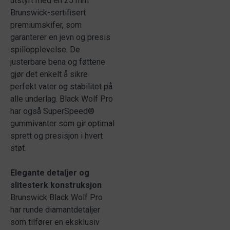
utstyrt med en 25 mm
Brunswick-sertifisert
premiumskifer, som
garanterer en jevn og presis
spillopplevelse. De
justerbare bena og føttene
gjør det enkelt å sikre
perfekt vater og stabilitet på
alle underlag. Black Wolf Pro
har også SuperSpeed®
gummivanter som gir optimal
sprett og presisjon i hvert
støt.
Elegante detaljer og
slitesterk konstruksjon
Brunswick Black Wolf Pro
har runde diamantdetaljer
som tilfører en eksklusiv