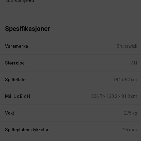
ditt komplett.
Spesifikasjoner
Varemerke
Brunswick
Størrelse
7 ft
Spilleflate
194 x 97 cm
Mål L x B x H
226.7 x 130.2 x 81.3 cm
Vekt
275 kg
Spilleplatens tykkelse
25 mm