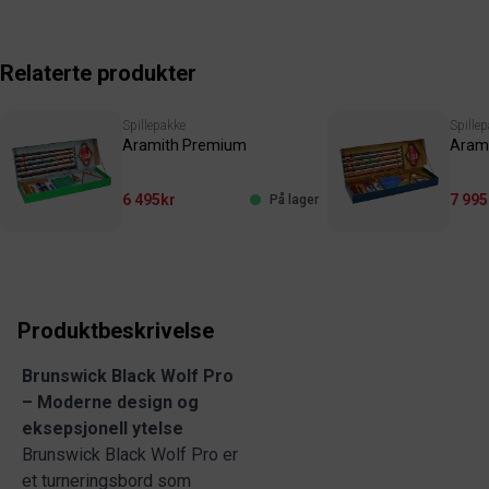
Relaterte produkter
Spillepakke
Spille
Aramith Premium
Arami
6 495kr
7 995
På lager
Produktbeskrivelse
Brunswick Black Wolf Pro
– Moderne design og
eksepsjonell ytelse
Brunswick Black Wolf Pro er
et turneringsbord som