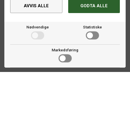
AVVIS ALLE
GODTA ALLE
Nødvendige
Statistiske
Markedsføring
Kontakt oss
Faldalsveien 363
1900 Fetsund, NO
22 60 71 87