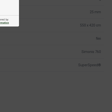
25 mm
ered by:
ormation
550 x 420 cm
Nei
Simonis 760
SuperSpeed®