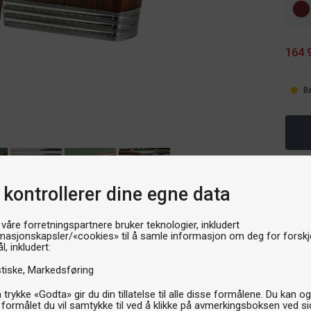
164 
B
 kontrollerer dine egne data
 våre forretningspartnere bruker teknologier, inkludert
masjonskapsler/«cookies» til å samle informasjon om deg for forskje
l, inkludert:
stiske
Markedsføring
 trykke «Godta» gir du din tillatelse til alle disse formålene. Du kan o
llepakke
Biljard belysning
 formålet du vil samtykke til ved å klikke på avmerkingsboksen ved s