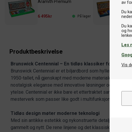
Aramith Premium
Ar
av fo
Du kan
neder
6 495kr
7 
På lager
Du ka
og hv
Les 
Produktbeskrivelse
Goog
Brunswick Centennial – En tidløs klassiker for den mo
Vis d
Brunswick Centennial er et biljardbord som hyller den ikon
1950-tallet, nå gjenskapt med moderne materialer og tekno
nostalgisk eleganse med innovative løsninger og skaper en
ytelse. Centennial er ikke bare et ettertraktet samlerobje
mesterverk som passer like godt i multifunksjonelle miljøe
Tidløs design møter moderne teknologi
Med sin antikke estetikk og nykonstruerte detaljer tilbyr C
gammelt og nytt. De rene linjene og det klassiske uttrykket g