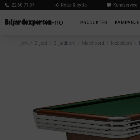
22 60 71 87
Retur & bytte
Kundservice
PRODUKTER
KAMPANJE
Hjem
/
Biljard
/
Biljardbord
/
Matchbord
/
Møbelbord
/