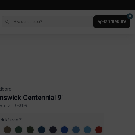
0
Handlekurv
rdbord
nswick Centennial 9'
elnr. 2010-01-9
ct information
 dukfarge