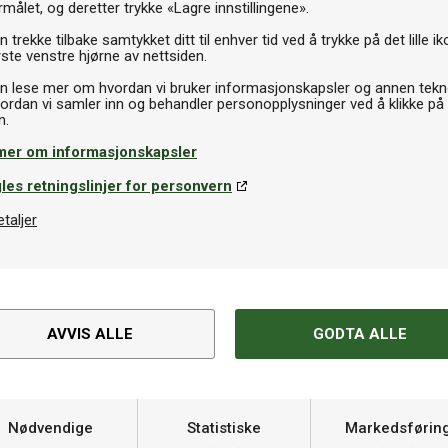
amith Pro-Cup
Buffalo Trilux III Chrome
rmålet, og deretter trykke «Lagre innstillingene».
 trekke tilbake samtykket ditt til enhver tid ved å trykke på det lille ik
ste venstre hjørne av nettsiden.
995kr
2 995kr
På lager
På la
n lese mer om hvordan vi bruker informasjonskapsler og annen tekno
ordan vi samler inn og behandler personopplysninger ved å klikke på
mer om informasjonskapsler
Spesifikasjoner
les retningslinjer for personvern
derne spilleren
etaljer
Varemerke
iske designen fra 1940- og
logi. Bordet kombinerer
Størrelse
 perfekt balanse mellom stil og
kt, men også et designmessig
AVVIS ALLE
GODTA ALLE
r som i eksklusive hjem.
Spilleflate
Mål L x B x H
entennial en unik kombinasjon av
Nødvendige
Statistiske
Markedsførin
jør bordet til et blikkfang i
Vekt