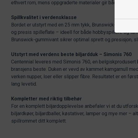
ethvert rom, mens oppgraderte materialer gir både holdbar
Spillkvalitet i verdensklasse
Bordet er utstyrt med en 25 mm tykk, Brunswick-sertifisert
og presis spilleflate – ideell for både hobbyspillere og tur
Brunswick-gummivant sikrer optimal sprett og presisjon, slik 
Utstyrt med verdens beste biljardduk – Simonis 760
Centennial leveres med Simonis 760, en belgiskprodusert b
bransjens beste. Duken er vevd av kammet kamgarnull med
verken nupper, loer eller slipper fibre. Resultatet er en f
lang levetid.
Kompletter med riktig tilbehør
For en komplett biljardopplevelse anbefaler vi at du utforsk
biljardkøer, biljardballer, køstativer, lamper og mye mer – alt
spillrommet ditt komplett.