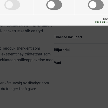
het og overlegen ytelse.
Spilleplatens tykkelse
 premiumskifer som gir en jevn
pow
Cookie Inf
Anbefalt plass
neringsentusiaster. Høykvalitets
at hvert støt blir en fryd.
Tilbehør inkludert
iljardduk anerkjent som
Biljardduk
 ekstremt høy trådtetthet som
ørsteklasses spilleopplevelse med
Vant
er vårt utvalg av tilbehør som
 du trenger for å gjøre