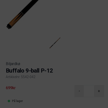
Biljardkø
Buffalo 9-ball P-12
Artikkelnr. 5542-042
Product information
699kr
-
+
På lager