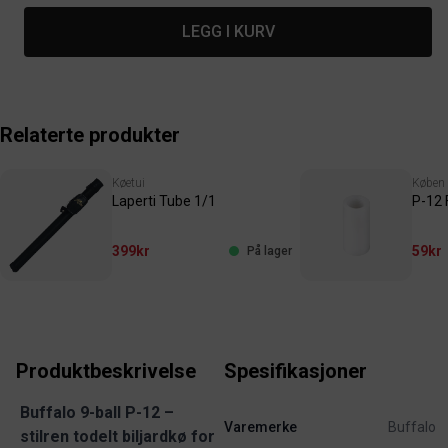
LEGG I KURV
Relaterte produkter
Køetui
Køben
Laperti Tube 1/1
P-12 
399kr
59kr
På lager
Produktbeskrivelse
Spesifikasjoner
Buffalo 9-ball P-12 –
Varemerke
Buffalo
stilren todelt biljardkø for