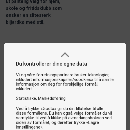
Et pålitelig valg for hjem,
skole og fritidsklubb som
ønsker en slitesterk
biljardkø med stil.
Du kontrollerer dine egne data
Vi og våre forretningspartnere bruker teknologier,
inkludert informasjonskapsler/«cookies» til å samle
informasjon om deg for forskjellige formål,
inkludert:
Statistiske
Markedsføring
Ved å trykke «Godta» gir du din tillatelse til alle
disse formålene. Du kan også velge formålet du vil
samtykke til ved å klikke på avmerkingsboksen ved
siden av formålet, og deretter trykke «Lagre
innstillingene».