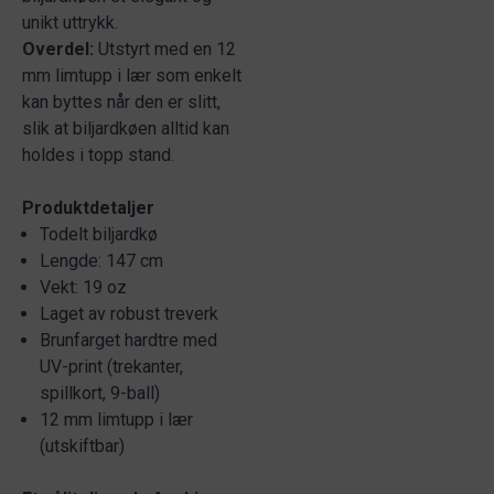
unikt uttrykk.
Overdel:
Utstyrt med en 12
mm limtupp i lær som enkelt
kan byttes når den er slitt,
slik at biljardkøen alltid kan
holdes i topp stand.
Produktdetaljer
Todelt biljardkø
Lengde: 147 cm
Vekt: 19 oz
Laget av robust treverk
Brunfarget hardtre med
UV-print (trekanter,
spillkort, 9-ball)
12 mm limtupp i lær
(utskiftbar)