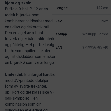
hjem og skole
Lengde
147 cm
Buffalo 9-ball P-12 er en
todelt biljardkø som
kombinerer holdbarhet med
Vekt
19oz
en tidløs og dekorativ stil.
Den er laget av robust
Køtupp
Skrutupp 12 mm
treverk og er både slitesterk
og pålitelig – et perfekt valg
EAN
8719956785740
for hjemmespillere, skoler
og fritidsklubber som ønsker
en biljardkø som varer lenge.
Underdel:
Brunfarget hardtre
med UV-printede detaljer i
form av svarte trekanter,
spillkort og det klassiske 9-
ball-symbolet – en
kombinasjon som gir
biljardkøen et elegant og