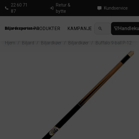
22 60 71
Retur &
Kundservice
87
bytte
Handleku
PRODUKTER
KAMPANJE
NYHETER
GUID
Hjem
/
Biljard
/
Biljardkøer
/
Biljardkøer
/
Buffalo 9-ball P-12