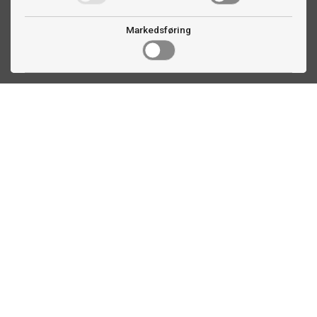
Markedsføring
Kontakt oss
Faldalsveien 363
1900 Fetsund, NO
22 60 71 87
info@biljardexperten.no
Kundeservice
Plassberegning biljardbord