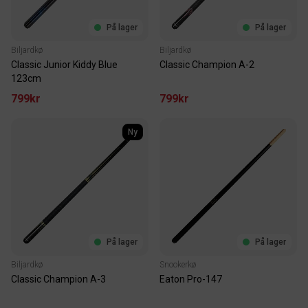
På lager
På lager
Biljardkø
Biljardkø
Classic Junior Kiddy Blue
Classic Champion A-2
123cm
799kr
799kr
Ny
På lager
På lager
Biljardkø
Snookerkø
Classic Champion A-3
Eaton Pro-147