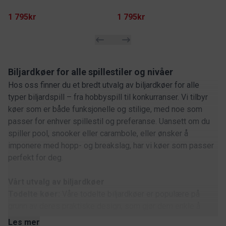
1 795kr
1 795kr
Biljardkøer for alle spillestiler og nivåer
Hos oss finner du et bredt utvalg av biljardkøer for alle
typer biljardspill – fra hobbyspill til konkurranser. Vi tilbyr
køer som er både funksjonelle og stilige, med noe som
passer for enhver spillestil og preferanse. Uansett om du
spiller pool, snooker eller carambole, eller ønsker å
imponere med hopp- og breakslag, har vi køer som passer
perfekt for deg.
Vårt utvalg av biljardkøer
Todelte køer:
Våre todelte biljardkøer er populære på
grunn av deres praktiske design, som gjør dem enkle å
transportere og oppbevare. Disse køene tilbyr også høy
Les mer