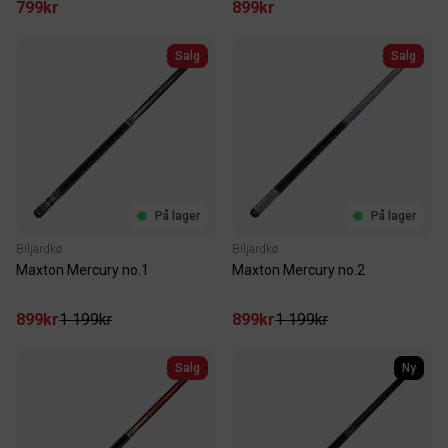
799kr
899kr
Salg
Salg
På lager
På lager
Biljardkø
Biljardkø
Maxton Mercury no.1
Maxton Mercury no.2
899kr
1 199kr
899kr
1 199kr
Salg
Ny