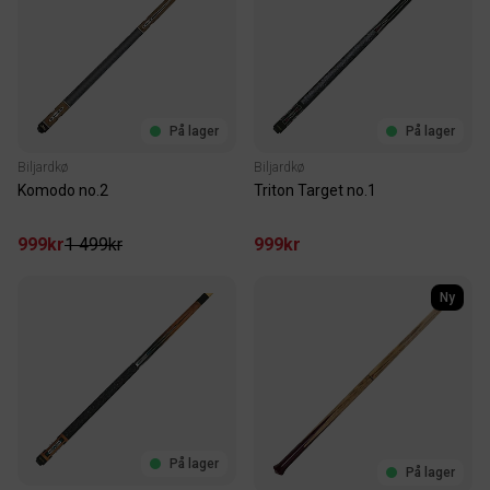
På lager
På lager
Biljardkø
Biljardkø
Komodo no.2
Triton Target no.1
999kr
1 499kr
999kr
Ny
På lager
På lager