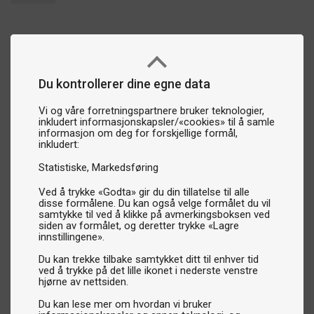
presisjon og balanse, noe som gjør dem til et utmerket valg
for både nybegynnere og konkurransespillere.
Endelte køer:
Robust konstruksjon og enkel design,
perfekte for fritidsmiljøer og biljardhaller.
Hopp- og breakkøer:
Spesialdesignet for kraftige
Du kontrollerer dine egne data
breakslag og imponerende hoppballer.
Snookerkøer:
Tynnere og lengre køer, utviklet for
Vi og våre forretningspartnere bruker teknologier,
inkludert informasjonskapsler/«cookies» til å samle
snookerspillets krav til presisjon og teknikk.
informasjon om deg for forskjellige formål,
Carambolekøer:
Optimalisert for carambolespillet, med
inkludert:
tynnere tupp og perfekt balanse for nøyaktige støt.
Statistiske
Markedsføring
Overdeler:
Oppgrader eller bytt ut overdelen for å
forbedre køens ytelse.
Ved å trykke «Godta» gir du din tillatelse til alle
disse formålene. Du kan også velge formålet du vil
Kvalitet og design fra ledende merker
samtykke til ved å klikke på avmerkingsboksen ved
Vi tilbyr biljardkøer fra noen av markedets mest anerkjente
siden av formålet, og deretter trykke «Lagre
innstillingene».
merker som Predator, Cuetec og Buffalo, blant mange
andre. Våre todelte køer, som kombinerer funksjonalitet og
Du kan trekke tilbake samtykket ditt til enhver tid
ved å trykke på det lille ikonet i nederste venstre
høyeste kvalitet, gir deg en førsteklasses spillopplevelse.
hjørne av nettsiden.
Uansett hvilken kø du velger, kan du være trygg på å få et
Du kan lese mer om hvordan vi bruker
produkt som leverer presisjon, holdbarhet og stil.