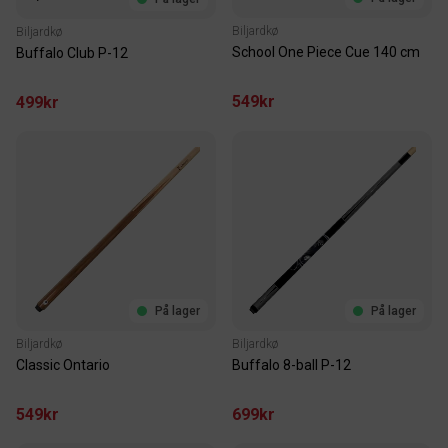
Biljardkø
Biljardkø
School One Piece Cue 140 cm
Buffalo Club P-12
549kr
499kr
På lager
På lager
Biljardkø
Biljardkø
Classic Ontario
Buffalo 8-ball P-12
549kr
699kr