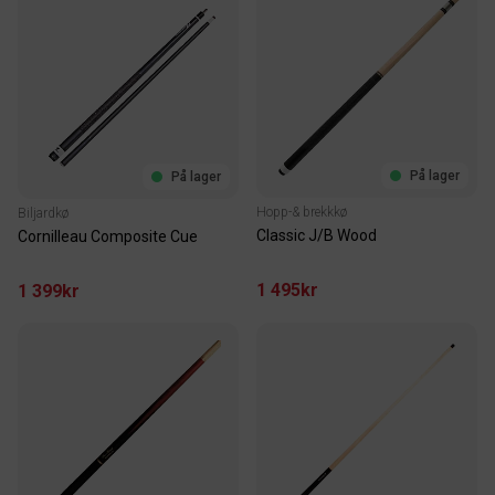
På lager
På lager
Hopp-& brekkkø
Biljardkø
Classic J/B Wood
Cornilleau Composite Cue
1 495kr
1 399kr