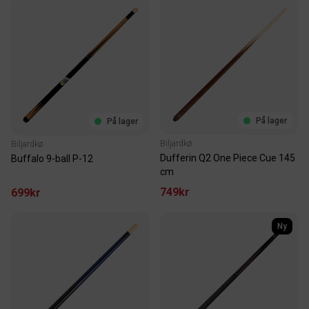
På lager
På lager
Biljardkø
Biljardkø
Dufferin Q2 One Piece Cue 145
Buffalo 9-ball P-12
cm
749kr
699kr
Ny