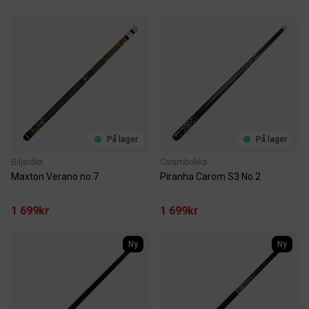
På lager
På lager
Biljardkø
Carambolekø
Maxton Verano no.7
Piranha Carom S3 No.2
1 699kr
1 699kr
Ny
Ny