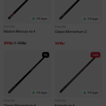
På lager
På lager
Biljardkø
Biljardkø
Maxton Mercury no.4
Classic Momentum-2
899kr
1 199kr
949kr
Ny
Salg
På lager
På lager
Biljardkø
Biljardkø
Classic Momentum-4
Komodo no.4