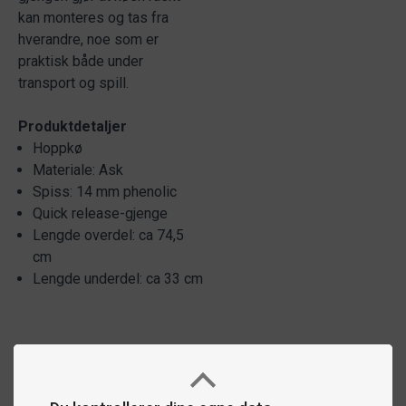
kan monteres og tas fra
hverandre, noe som er
praktisk både under
transport og spill.
Produktdetaljer
Hoppkø
Materiale: Ask
Spiss: 14 mm phenolic
Quick release-gjenge
Lengde overdel: ca 74,5
cm
Lengde underdel: ca 33 cm