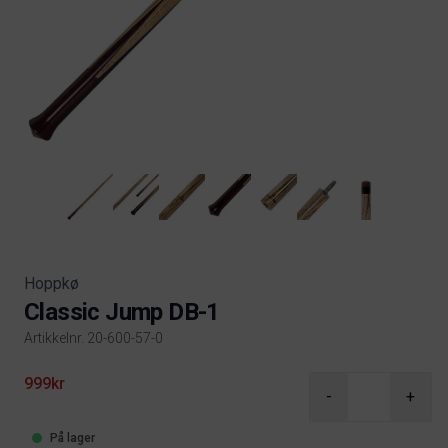
Hoppkø
Classic Jump DB-1
Artikkelnr. 20-600-57-0
Product information
999kr
-
+
På lager