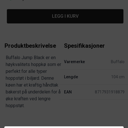
LEGG I KURV
Produktbeskrivelse
Spesifikasjoner
Buffalo Jump Black er en
Varemerke
Buffalo
høykvalitets hoppkø som er
perfekt for alle typer
Lengde
104 cm
hoppstøt i biljard. Denne
køen har et kraftig håndtak
bakerst på underdelen for å
EAN
8717931918879
øke kraften ved lengre
hoppstøt.