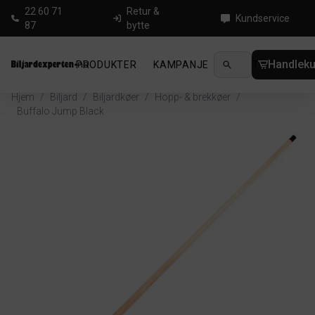
22 60 71
Retur &
Kundservice
87
bytte
Handleku
PRODUKTER
KAMPANJE
NYHETER
GUID
Hjem
/
Biljard
/
Biljardkøer
/
Hopp- & brekkøer
/
Buffalo Jump Black