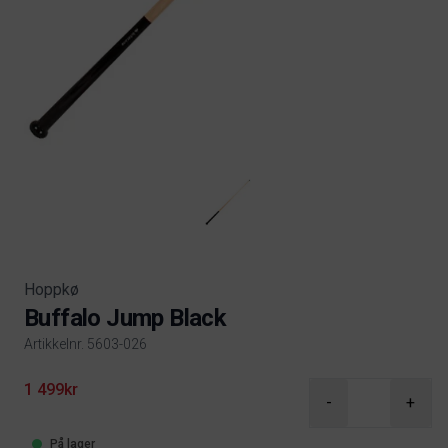
Hoppkø
Buffalo Jump Black
Artikkelnr. 5603-026
Product information
1 499kr
-
+
På lager