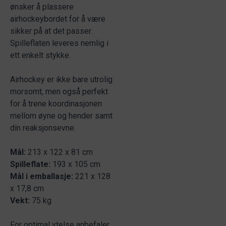
ønsker å plassere
airhockeybordet for å være
sikker på at det passer.
Spilleflaten leveres nemlig i
ett enkelt stykke.
Airhockey er ikke bare utrolig
morsomt, men også perfekt
for å trene koordinasjonen
mellom øyne og hender samt
din reaksjonsevne.
Mål:
213 x 122 x 81 cm
Spilleflate:
193 x 105 cm
Mål i emballasje:
221 x 128
x 17,8 cm
Vekt:
75 kg
For optimal ytelse anbefaler