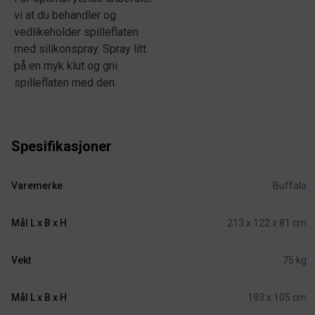
vi at du behandler og
vedlikeholder spilleflaten
med silikonspray. Spray litt
på en myk klut og gni
spilleflaten med den.
Spesifikasjoner
Varemerke
Buffalo
Mål L x B x H
213 x 122 x 81 cm
Vekt
75 kg
Mål L x B x H
193 x 105 cm