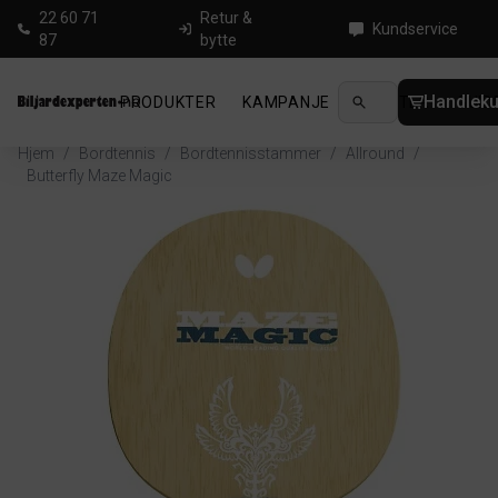
22 60 71
Retur &
Kundservice
87
bytte
Handleku
PRODUKTER
KAMPANJE
NYHETER
GUID
Hjem
/
Bordtennis
/
Bordtennisstammer
/
Allround
/
Butterfly Maze Magic