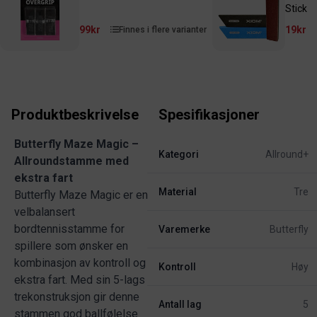
Stick
99kr
19kr
Finnes i flere varianter
Produktbeskrivelse
Spesifikasjoner
Butterfly Maze Magic –
Kategori
Allround+
Allroundstamme med
ekstra fart
Material
Tre
Butterfly Maze Magic er en
velbalansert
bordtennisstamme for
Varemerke
Butterfly
spillere som ønsker en
kombinasjon av kontroll og
Kontroll
Høy
ekstra fart. Med sin 5-lags
trekonstruksjon gir denne
Antall lag
5
stammen god ballfølelse