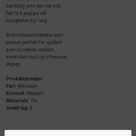
samtidig som den har nok
fart til å angripe når
muligheten byr seg.
En bordtennisstamme som
passer perfekt for spillere
som vil veksle mellom
kontrollert spill og offensive
angrep.
Produktdetaljer
Fart
: Allround+
Kontroll
: Medium
Materiale
: Tre
Antall
lag
: 5