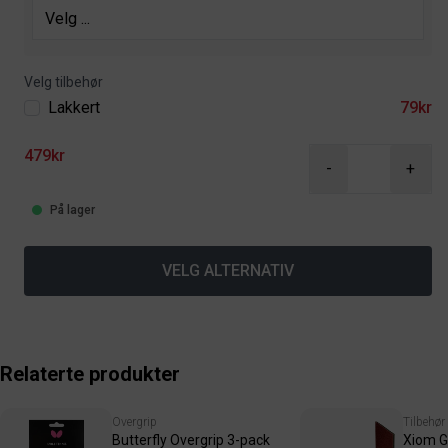
Velg tilbehør
Lakkert
79kr
479kr
-
+
På lager
VELG ALTERNATIV
Relaterte produkter
Overgrip
Tilbehør
Butterfly Overgrip 3-pack
Xiom G