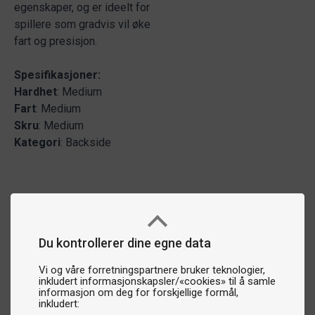
egenskaper, og er ideelt for
spillere som gradvis vil øke
fart og presisjon.
Spesifikasjoner:
Hardhet
: Medium
Fart
: Medium
Skru
: Medium
Kategori
: Backside
Du kontrollerer dine egne data
Vi og våre forretningspartnere bruker teknologier,
inkludert informasjonskapsler/«cookies» til å samle
informasjon om deg for forskjellige formål,
inkludert: