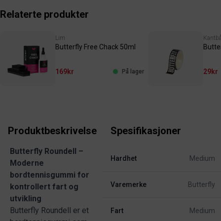
Relaterte produkter
Lim
Kantb
Butterfly Free Chack 50ml
Butte
169kr
29kr
På lager
Produktbeskrivelse
Spesifikasjoner
Butterfly Roundell –
Hardhet
Medium
Moderne
bordtennisgummi for
Varemerke
Butterfly
kontrollert fart og
utvikling
Butterfly Roundell er et
Fart
Medium