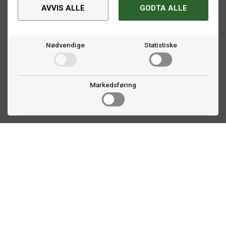
AVVIS ALLE
GODTA ALLE
Nødvendige
Statistiske
Markedsføring
Kontakt oss
Faldalsveien 363
1900 Fetsund, NO
22 60 71 87