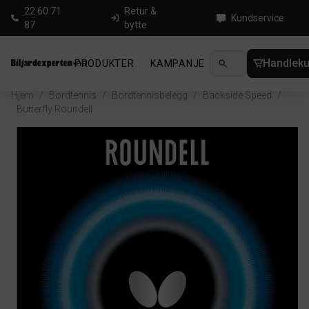
22 60 71
Retur &
Kundservice
87
bytte
Handleku
PRODUKTER
KAMPANJE
NYHETER
GUID
Hjem
/
Bordtennis
/
Bordtennisbelegg
/
Backside Speed
/
Butterfly Roundell