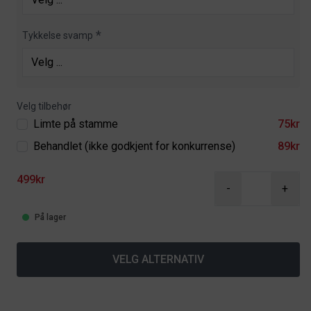
Tykkelse svamp
Velg tilbehør
Limte på stamme
75kr
Behandlet (ikke godkjent for konkurrense)
89kr
499kr
-
+
På lager
VELG ALTERNATIV