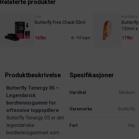
Relaterte produkter
Lim
Kantbånd
Butterfly Free Chack 50ml
Butterfl
12mm x
169kr
179kr
På lager
Produktbeskrivelse
Spesifikasjoner
Butterfly Tenergy 05 –
Hardhet
Medium
Legendarisk
bordtennisgummi for
Varemerke
Butterfly
offensive toppspillere
Butterfly Tenergy 05 er det
legendariske
Fart
Høy
bordtennisgummiet som