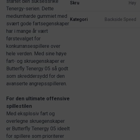
startet den suksessrike
Skru
Høy
Tenergy-serien. Dette
mediumharde gummiet med
Kategori
Backside Speed
svært gode farts­egenskaper
har i mange år vært
førstevalget for
konkurransespillere over
hele verden. Med sine høye
fart- og skru­egenskaper er
Butterfly Tenergy 05 så godt
som skreddersydd for den
avanserte angrepsspilleren.
For den ultimate offensive
spillestilen
Med eksplosiv fart og
overlegne skru­egenskaper
er Butterfly Tenergy 05 ideelt
for spillere som prioriterer