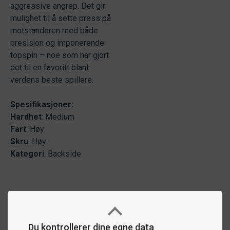
aggressive angrep. Det gir
mulighet til å sette press på
motstanderen med både
presisjon og imponerende
topspin – noe som har gjort
det til en favoritt blant
verdens beste spillere.
Spesifikasjoner:
Hardhet
: Medium
Fart
: Høy
Skru
: Høy
Kategori
: Backside
Du kontrollerer dine egne data