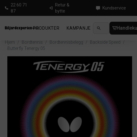
22 60 71
Retur &
Kundservice
87
bytte
Handleku
PRODUKTER
KAMPANJE
NYHETER
GUID
Hjem
/
Bordtennis
/
Bordtennisbelegg
/
Backside Speed
/
Butterfly Tenergy 05