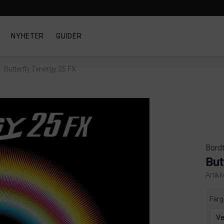
NYHETER
GUIDER
Butterfly Tenergy 25 FX
Bord
But
Artik
Produ
Farg