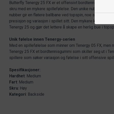
Butterfly Tenergy 25 FX er et offensivt bordtennisgummi so
skru med en mykere spillefølelse. Den unike nubbstruktur
nubber gir en flatere ballbane ved topspin, noe som gjør de
presisjon og variasjon i spillet sitt. Den mykere konstruksj
Tenergy 25 og gjør det lettere å skape en herlig bue i topsp
Unik følelse innen Tenergy-serien
Med en spillefølelse som minner om Tenergy 05 FX, men me
Tenergy 25 FX et bordtennisgummi som skiller seg ut i Tene
spillere som søker variasjon og følelse i sitt offensive spill
Spesifikasjoner:
Hardhet
: Medium
Fart
: Medium
Skru
: Høy
Kategori
: Backside