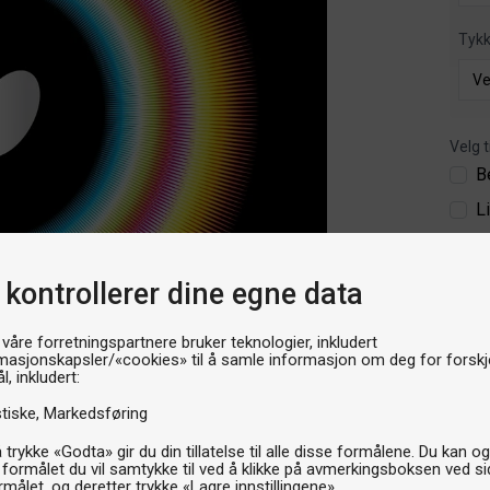
Tyk
Velg t
B
L
849k
 kontrollerer dine egne data
P
 våre forretningspartnere bruker teknologier, inkludert
masjonskapsler/«cookies» til å samle informasjon om deg for forskje
l, inkludert:
stiske
Markedsføring
 trykke «Godta» gir du din tillatelse til alle disse formålene. Du kan o
 formålet du vil samtykke til ved å klikke på avmerkingsboksen ved s
rmålet, og deretter trykke «Lagre innstillingene».