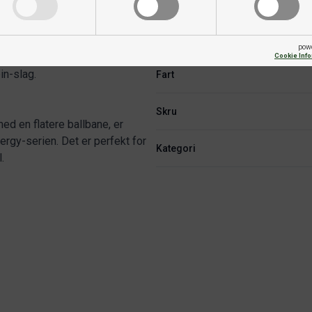
Hardhet
m kombinerer fart, kontroll og
en med bredere og mer adskilte
Varemerke
t perfekt for spillere som søker
pow
onen gjør det mer tilgivende enn
Cookie Inf
in-slag.
Fart
Skru
d en flatere ballbane, er
rgy-serien. Det er perfekt for
Kategori
.