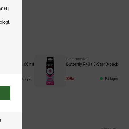
onet i
logi,
ng
Bordtennisball
ber Refresh 160 ml
Butterfly R40+ 3-Star 3-pack
89kr
På lager
På lager
g