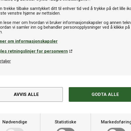
 trekke tilbake samtykket ditt til enhver tid ved å trykke på det lille ik
ste venstre hjørne av nettsiden.
n lese mer om hvordan vi bruker informasjonskapsler og annen tekno
ordan vi samler inn og behandler personopplysninger ved å klikke på
mer om informasjonskapsler
les retningslinjer for personvern
antbånd
Gummirengjøri
etaljer
utterfly Tenergy Edgetape 12mm x 10m
Butterfly Rub
79kr
129kr
På lager
AVVIS ALLE
GODTA ALLE
Spesifikasjoner
Nødvendige
Statistiske
Markedsførin
ert angrepsspill