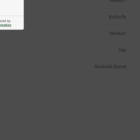
Medium
Butterfly
ered by:
ormation
Medium
Høy
Backside Speed