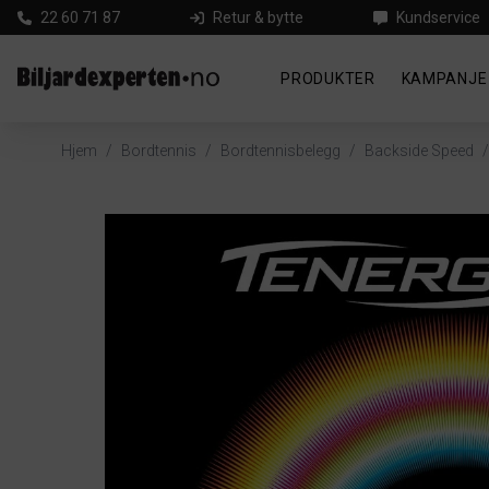
22 60 71 87
Retur & bytte
Kundservice
PRODUKTER
KAMPANJE
Hjem
/
Bordtennis
/
Bordtennisbelegg
/
Backside Speed
/