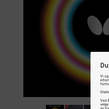
Du
Vi og
infor
formå
Stati
Ved å
velge
av fo