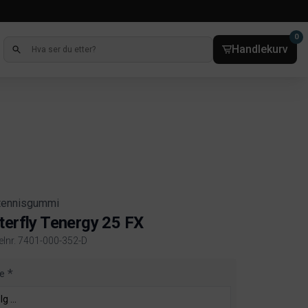
0
Handlekurv
tennisgummi
terfly Tenergy 25 FX
kelnr. 7401-000-352-D
ct information
e