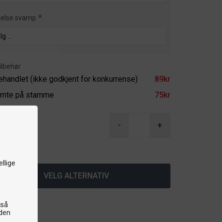
kelse svamp
ilbehør
ehandlet (ikke godkjent for konkurrense)
89kr
imte på stamme
75kr
r
-
+
å lager
llige
VELG ALTERNATIV
gså
iden