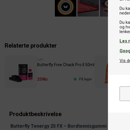
Du kan
neder
Du ka
og hv
Les 
Relaterte produkter
Goog
Lim
K
Vis d
Butterfly Free Chack Pro II 50ml
B
209kr
1
På lager
Produktbeskrivelse
Butterfly Tenergy 25 FX – Bordtennisgummi for et vari