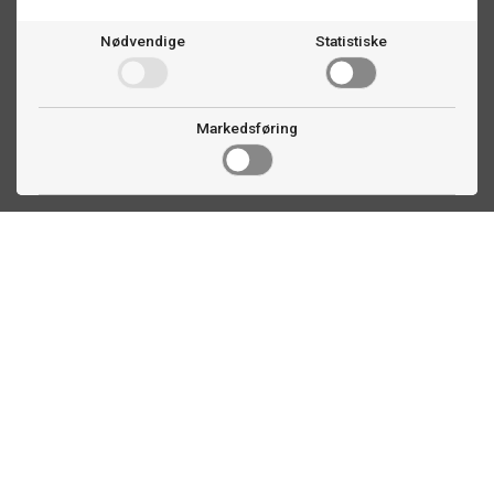
Nødvendige
Statistiske
Markedsføring
Kontakt oss
Faldalsveien 363
1900 Fetsund, NO
22 60 71 87
info@biljardexperten.no