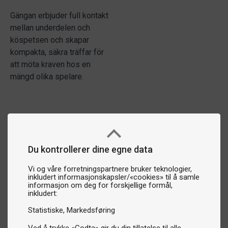
Gängan erbjuder full kontakt
mellan underdelen och
köspetsen och skapar
kompakta, säkra träffar för
att möta kraven hos en
mängd olika spelare.
Du kontrollerer dine egne data
Vi og våre forretningspartnere bruker teknologier,
inkludert informasjonskapsler/«cookies» til å samle
informasjon om deg for forskjellige formål,
inkludert:
Statistiske
Markedsføring