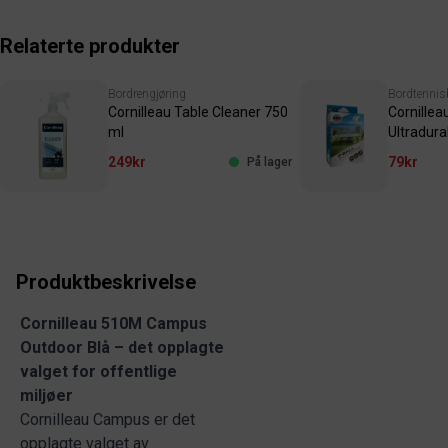
Relaterte produkter
Bordrengjøring
Bordtennis
Cornilleau Table Cleaner 750
Cornillea
ml
Ultradura
249kr
79kr
På lager
Produktbeskrivelse
Cornilleau 510M Campus
Outdoor Blå – det opplagte
valget for offentlige
miljøer
Cornilleau Campus er det
opplagte valget av