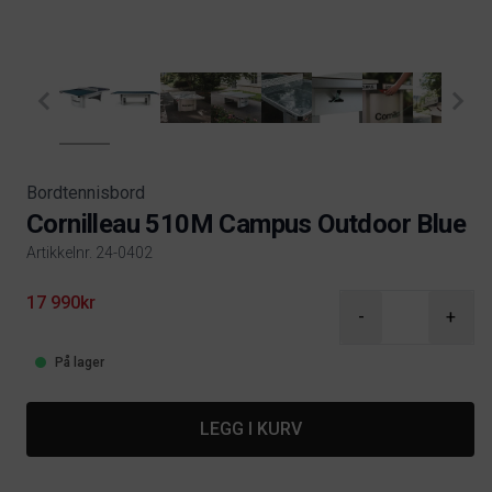
Bordtennisbord
Cornilleau 510M Campus Outdoor Blue
Artikkelnr. 24-0402
Product information
17 990kr
-
+
På lager
LEGG I KURV