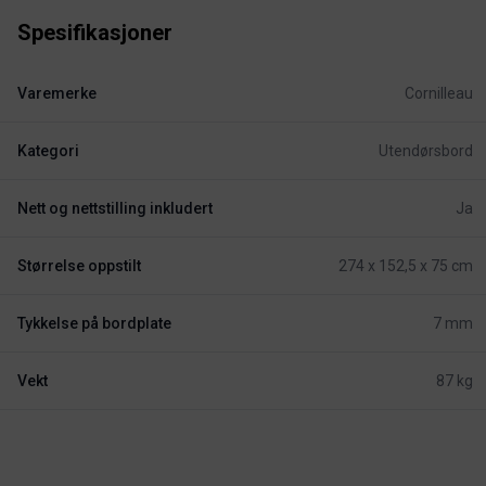
Spesifikasjoner
Varemerke
Cornilleau
Kategori
Utendørsbord
Nett og nettstilling inkludert
Ja
Størrelse oppstilt
274 x 152,5 x 75 cm
Tykkelse på bordplate
7 mm
Vekt
87 kg