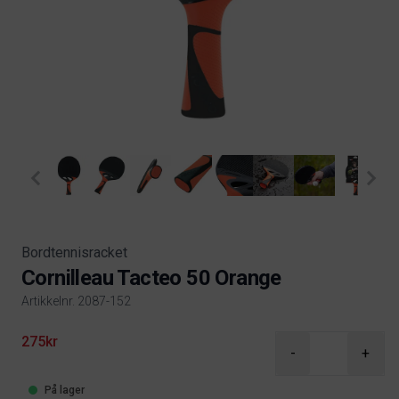
Bordtennisracket
Cornilleau Tacteo 50 Orange
Artikkelnr. 2087-152
Product information
275kr
-
+
På lager