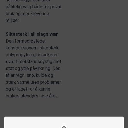
pålitelig valg både for privat
bruk og mer krevende
miljøer.
Slitesterk i all slags vær
Den formsprøytede
konstruksjonen i slitesterk
polypropylen gjør racketen
svært motstandsdyktig mot
støt og ytre påvirkning. Den
tåler regn, snø, kulde og
sterk varme uten problemer,
og er laget for å kunne
brukes utendørs hele året.