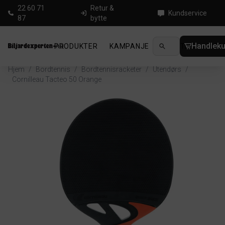
22 60 71
Retur &
Kundservice
87
bytte
Handleku
PRODUKTER
KAMPANJE
NYHETER
GUID
Hjem
/
Bordtennis
/
Bordtennisracketer
/
Utendørs
/
Cornilleau Tacteo 50 Orange