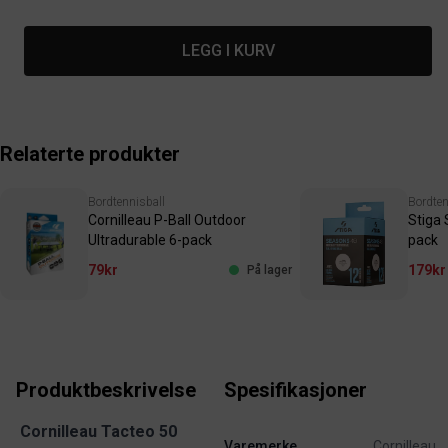
LEGG I KURV
Relaterte produkter
Bordtennisball
Bordten
Cornilleau P-Ball Outdoor
Stiga
Ultradurable 6-pack
pack
79kr
179kr
På lager
Produktbeskrivelse
Spesifikasjoner
Cornilleau Tacteo 50
Varemerke
Cornilleau